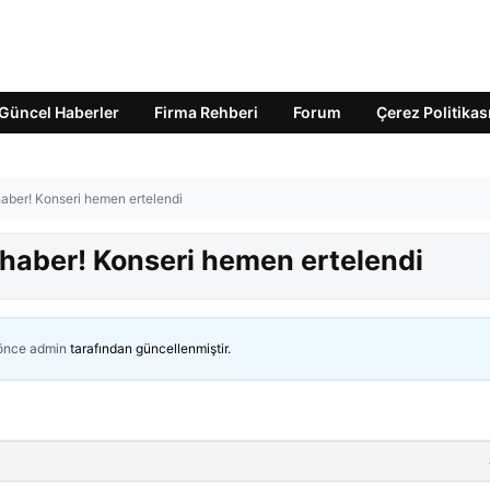
Güncel Haberler
Firma Rehberi
Forum
Çerez Politikas
aber! Konseri hemen ertelendi
haber! Konseri hemen ertelendi
 önce
admin
tarafından güncellenmiştir.