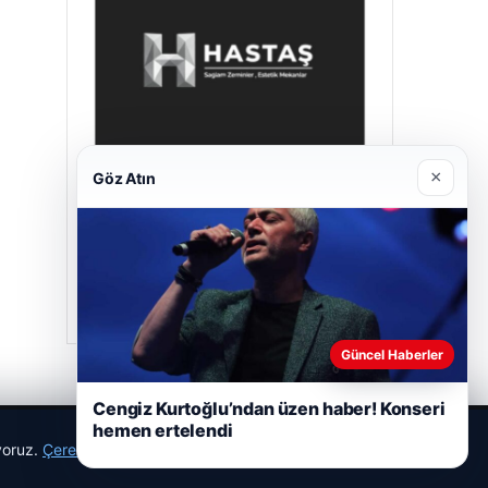
×
Göz Atın
Hastaş Beton
26/05/2026
Güncel Haberler
Cengiz Kurtoğlu’ndan üzen haber! Konseri
hemen ertelendi
ıyoruz.
Çerez Politikamız
Reddet
Kabul Et