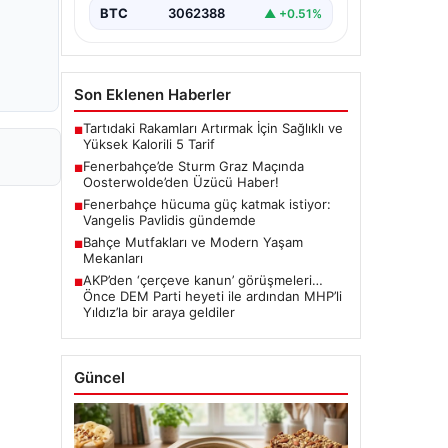
BTC
3062388
▲ +0.51%
Son Eklenen Haberler
Tartıdaki Rakamları Artırmak İçin Sağlıklı ve
■
Yüksek Kalorili 5 Tarif
Fenerbahçe’de Sturm Graz Maçında
■
Oosterwolde’den Üzücü Haber!
Fenerbahçe hücuma güç katmak istiyor:
■
Vangelis Pavlidis gündemde
Bahçe Mutfakları ve Modern Yaşam
■
Mekanları
AKP’den ‘çerçeve kanun’ görüşmeleri…
■
Önce DEM Parti heyeti ile ardından MHP’li
Yıldız’la bir araya geldiler
Güncel