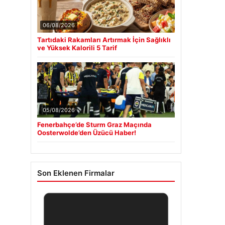
06/08/2026
Tartıdaki Rakamları Artırmak İçin Sağlıklı
ve Yüksek Kalorili 5 Tarif
05/08/2026
Fenerbahçe’de Sturm Graz Maçında
Oosterwolde’den Üzücü Haber!
Son Eklenen Firmalar