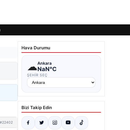
ı
Hava Durumu
☁
Ankara
NaN°C
ŞEHIR SEÇ
Bizi Takip Edin
#22402