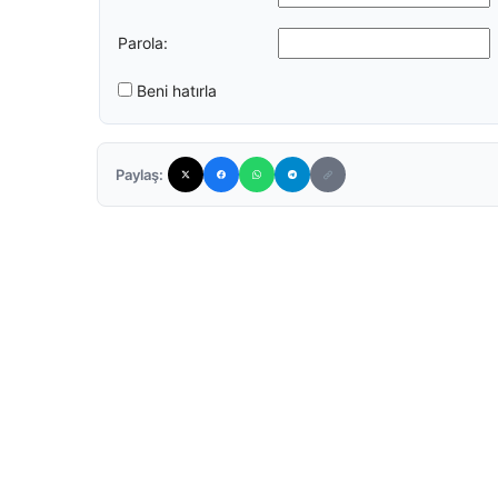
Parola:
Beni hatırla
Paylaş: