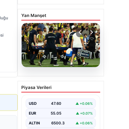
Yan Manşet
lduğu
si
05.08.2026
Fenerbahçe’de Sturm
Piyasa Verileri
Graz Maçında
Oosterwolde’den Üzücü
Haber!
USD
47.60
▲ +0.06%
Fenerbahçe, Şampiyonlar Ligi 3. ön
EUR
55.05
▲ +0.07%
eleme turunda Almanya temsilcisi
Sturm Graz'ı evinde ağırladı.
ALTIN
6500.3
▲ +0.06%
Mücadele…