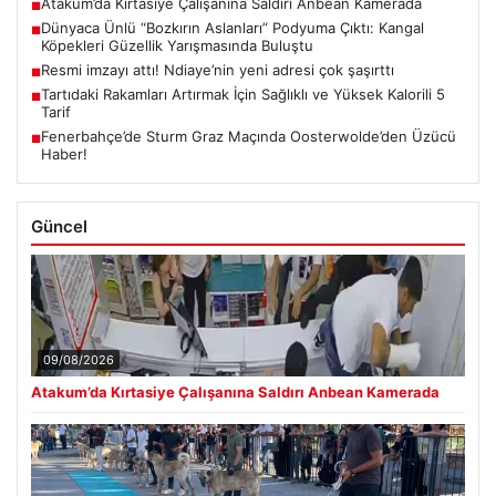
Atakum’da Kırtasiye Çalışanına Saldırı Anbean Kamerada
■
Dünyaca Ünlü “Bozkırın Aslanları” Podyuma Çıktı: Kangal
■
Köpekleri Güzellik Yarışmasında Buluştu
Resmi imzayı attı! Ndiaye’nin yeni adresi çok şaşırttı
■
Tartıdaki Rakamları Artırmak İçin Sağlıklı ve Yüksek Kalorili 5
■
Tarif
Fenerbahçe’de Sturm Graz Maçında Oosterwolde’den Üzücü
■
Haber!
Güncel
09/08/2026
Atakum’da Kırtasiye Çalışanına Saldırı Anbean Kamerada