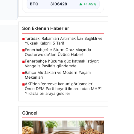
BTC
3106428
▲ +1.45%
Son Eklenen Haberler
Tartıdaki Rakamları Artırmak İçin Sağlıklı ve
■
Yüksek Kalorili 5 Tarif
Fenerbahçe’de Sturm Graz Maçında
■
Oosterwolde’den Üzücü Haber!
Fenerbahçe hücuma güç katmak istiyor:
■
Vangelis Pavlidis gündemde
Bahçe Mutfakları ve Modern Yaşam
■
Mekanları
AKP’den ‘çerçeve kanun’ görüşmeleri…
■
Önce DEM Parti heyeti ile ardından MHP’li
Yıldız’la bir araya geldiler
Güncel