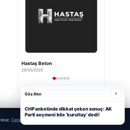
Hastaş Beton
26/05/2026
×
Göz Atın
CHP anketinde dikkat çeken sonuç: AK
Parti seçmeni bile ‘kurultay’ dedi!
ıyoruz.
Çerez Politikamız
Reddet
Kabul Et