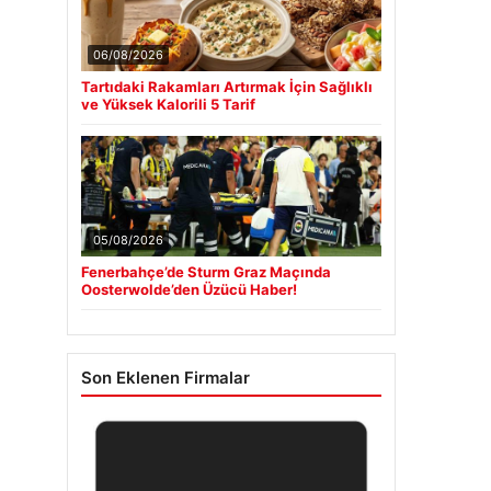
06/08/2026
Tartıdaki Rakamları Artırmak İçin Sağlıklı
ve Yüksek Kalorili 5 Tarif
05/08/2026
Fenerbahçe’de Sturm Graz Maçında
Oosterwolde’den Üzücü Haber!
Son Eklenen Firmalar