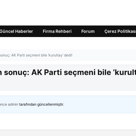
Güncel Haberler
Firma Rehberi
Forum
Çerez Politikas
nuç: AK Parti seçmeni bile ‘kurultay’ dedi!
sonuç: AK Parti seçmeni bile ‘kurul
 önce
admin
tarafından güncellenmiştir.