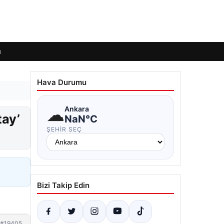
ı
Hava Durumu
☁
Ankara
tay’
NaN°C
ŞEHIR SEÇ
Bizi Takip Edin
#19405