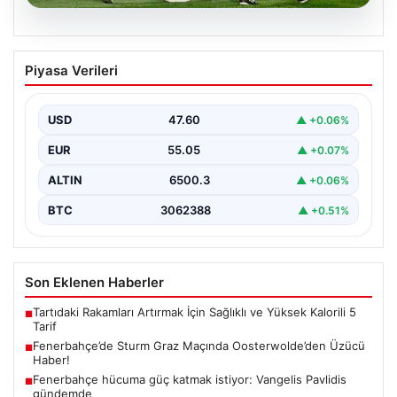
05.08.2026
Fenerbahçe’de Sturm Graz Maçında
Piyasa Verileri
Oosterwolde’den Üzücü Haber!
Fenerbahçe, Şampiyonlar Ligi 3. ön eleme turunda
Almanya temsilcisi Sturm Graz'ı evinde ağırladı.
USD
47.60
▲ +0.06%
Mücadele…
EUR
55.05
▲ +0.07%
ALTIN
6500.3
▲ +0.06%
BTC
3062388
▲ +0.51%
Son Eklenen Haberler
Tartıdaki Rakamları Artırmak İçin Sağlıklı ve Yüksek Kalorili 5
■
Tarif
Fenerbahçe’de Sturm Graz Maçında Oosterwolde’den Üzücü
■
Haber!
Fenerbahçe hücuma güç katmak istiyor: Vangelis Pavlidis
■
gündemde