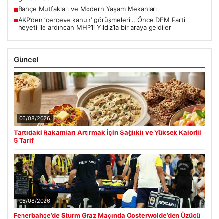
Bahçe Mutfakları ve Modern Yaşam Mekanları
■
AKP’den ‘çerçeve kanun’ görüşmeleri… Önce DEM Parti
■
heyeti ile ardından MHP’li Yıldız’la bir araya geldiler
Güncel
06/08/2026
Tartıdaki Rakamları Artırmak İçin Sağlıklı ve Yüksek Kalorili
5 Tarif
05/08/2026
Fenerbahçe’de Sturm Graz Maçında Oosterwolde’den Üzücü