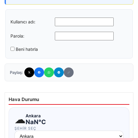
Kullanıcı adı:
Parola:
Beni hatırla
Paylaş:
Hava Durumu
☁
Ankara
NaN°C
ŞEHIR SEÇ