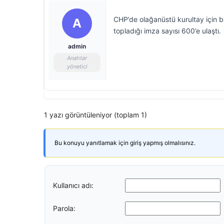
CHP’de olağanüstü kurultay için ba
A
topladığı imza sayısı 600’e ulaştı.
admin
Anahtar
yönetici
1 yazı görüntüleniyor (toplam 1)
Bu konuyu yanıtlamak için giriş yapmış olmalısınız.
Kullanıcı adı:
Parola: