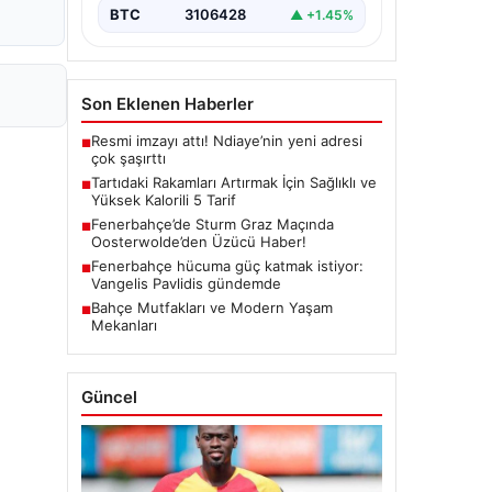
BTC
3106428
▲ +1.45%
Son Eklenen Haberler
Resmi imzayı attı! Ndiaye’nin yeni adresi
■
çok şaşırttı
Tartıdaki Rakamları Artırmak İçin Sağlıklı ve
■
Yüksek Kalorili 5 Tarif
Fenerbahçe’de Sturm Graz Maçında
■
Oosterwolde’den Üzücü Haber!
Fenerbahçe hücuma güç katmak istiyor:
■
Vangelis Pavlidis gündemde
Bahçe Mutfakları ve Modern Yaşam
■
Mekanları
Güncel