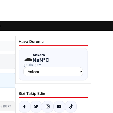
ı
Hava Durumu
☁
Ankara
NaN°C
ŞEHIR SEÇ
Bizi Takip Edin
#19777