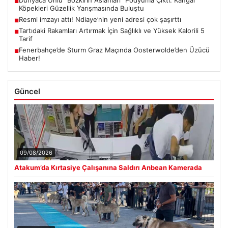
■
Köpekleri Güzellik Yarışmasında Buluştu
Resmi imzayı attı! Ndiaye’nin yeni adresi çok şaşırttı
■
Tartıdaki Rakamları Artırmak İçin Sağlıklı ve Yüksek Kalorili 5
■
Tarif
Fenerbahçe’de Sturm Graz Maçında Oosterwolde’den Üzücü
■
Haber!
Güncel
09/08/2026
Atakum’da Kırtasiye Çalışanına Saldırı Anbean Kamerada