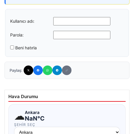
Kullanıcı adı:
Parola:
Beni hatırla
Paylaş:
Hava Durumu
☁
Ankara
NaN°C
ŞEHIR SEÇ