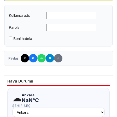
Kullanıcı adı:
Parola:
Beni hatırla
Paylaş:
Hava Durumu
☁
Ankara
NaN°C
ŞEHIR SEÇ