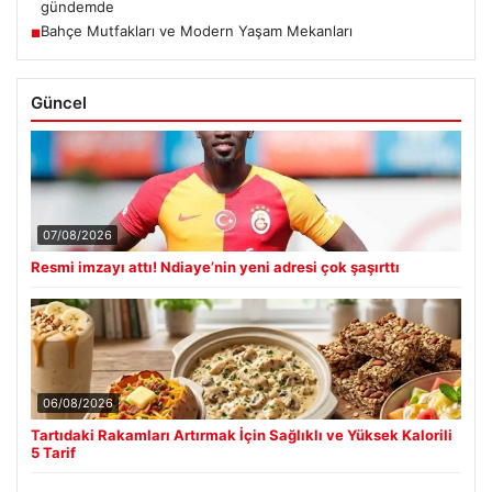
gündemde
Bahçe Mutfakları ve Modern Yaşam Mekanları
■
Güncel
07/08/2026
Resmi imzayı attı! Ndiaye’nin yeni adresi çok şaşırttı
06/08/2026
Tartıdaki Rakamları Artırmak İçin Sağlıklı ve Yüksek Kalorili
5 Tarif