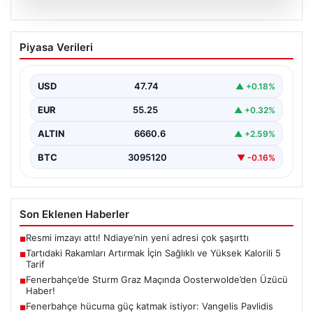
06.08.2026
Tartıdaki Rakamları Artırmak İçin
Piyasa Verileri
Sağlıklı ve Yüksek Kalorili 5 Tarif
Kilo alma yolculuğunda, mideyi aşırı doldurma ve
rahatsızlık hissi yaratmadan, dengeli ve kalori
USD
47.74
▲ +0.18%
açısından…
EUR
55.25
▲ +0.32%
ALTIN
6660.6
▲ +2.59%
BTC
3095120
▼ -0.16%
Son Eklenen Haberler
Resmi imzayı attı! Ndiaye’nin yeni adresi çok şaşırttı
■
Tartıdaki Rakamları Artırmak İçin Sağlıklı ve Yüksek Kalorili 5
■
Tarif
Fenerbahçe’de Sturm Graz Maçında Oosterwolde’den Üzücü
■
Haber!
Fenerbahçe hücuma güç katmak istiyor: Vangelis Pavlidis
■