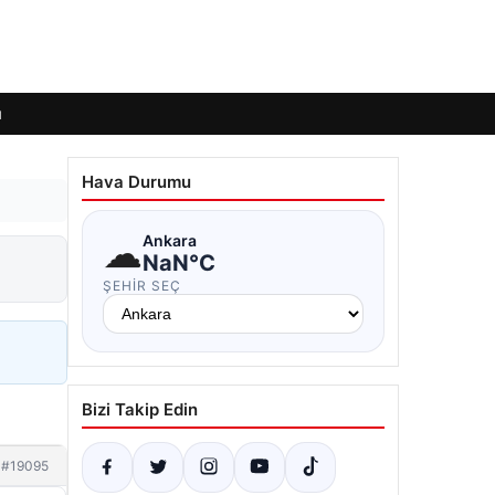
ı
Hava Durumu
☁
Ankara
NaN°C
ŞEHIR SEÇ
Bizi Takip Edin
#19095