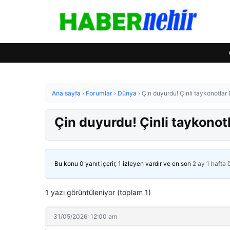
Ana sayfa
›
Forumlar
›
Dünya
›
Çin duyurdu! Çinli taykonotla
Çin duyurdu! Çinli taykono
Bu konu 0 yanıt içerir, 1 izleyen vardır ve en son
2 ay 1 hafta
1 yazı görüntüleniyor (toplam 1)
31/05/2026: 12:00 am