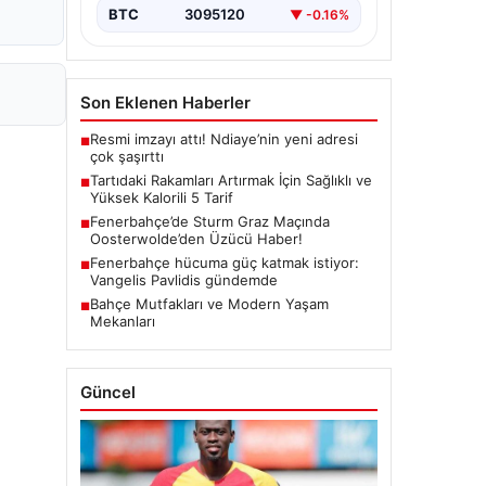
BTC
3095120
▼ -0.16%
Son Eklenen Haberler
Resmi imzayı attı! Ndiaye’nin yeni adresi
■
çok şaşırttı
Tartıdaki Rakamları Artırmak İçin Sağlıklı ve
■
Yüksek Kalorili 5 Tarif
Fenerbahçe’de Sturm Graz Maçında
■
Oosterwolde’den Üzücü Haber!
Fenerbahçe hücuma güç katmak istiyor:
■
Vangelis Pavlidis gündemde
Bahçe Mutfakları ve Modern Yaşam
■
Mekanları
Güncel