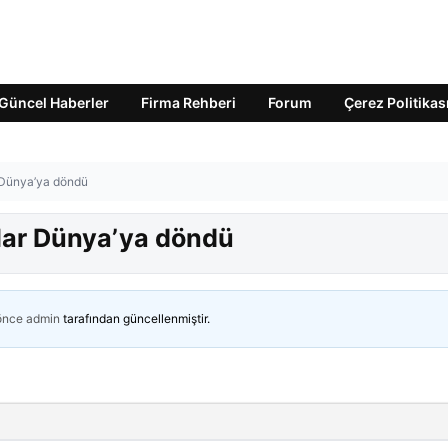
Güncel Haberler
Firma Rehberi
Forum
Çerez Politikas
r Dünya’ya döndü
tlar Dünya’ya döndü
 önce
admin
tarafından güncellenmiştir.