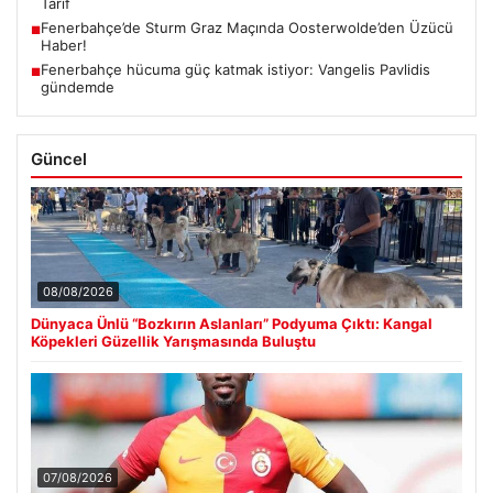
Tarif
Fenerbahçe’de Sturm Graz Maçında Oosterwolde’den Üzücü
■
Haber!
Fenerbahçe hücuma güç katmak istiyor: Vangelis Pavlidis
■
gündemde
Güncel
08/08/2026
Dünyaca Ünlü “Bozkırın Aslanları” Podyuma Çıktı: Kangal
Köpekleri Güzellik Yarışmasında Buluştu
07/08/2026