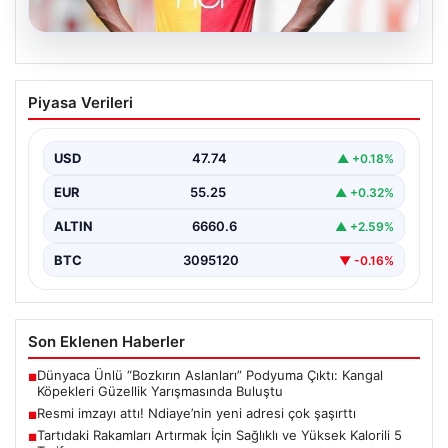
07.08.2026
Resmi imzayı attı! Ndiaye’nin yeni
Piyasa Verileri
adresi çok şaşırttı
USD
47.74
▲ +0.18%
EUR
55.25
▲ +0.32%
ALTIN
6660.6
▲ +2.59%
BTC
3095120
▼ -0.16%
Son Eklenen Haberler
Dünyaca Ünlü “Bozkırın Aslanları” Podyuma Çıktı: Kangal
■
Köpekleri Güzellik Yarışmasında Buluştu
Resmi imzayı attı! Ndiaye’nin yeni adresi çok şaşırttı
■
Tartıdaki Rakamları Artırmak İçin Sağlıklı ve Yüksek Kalorili 5
■