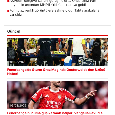
AKP’den ‘çerçeve kanun’ görüşmeleri… Önce DEM Parti
■
heyeti ile ardından MHP’li Yıldız’la bir araya geldiler
Formulaz renkli görüntülere sahne oldu. Tahta arabalarla
■
yarıştılar
Güncel
05/08/2026
Fenerbahçe’de Sturm Graz Maçında Oosterwolde’den Üzücü
Haber!
05/08/2026
Fenerbahçe hücuma güç katmak istiyor: Vangelis Pavlidis