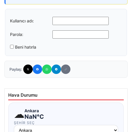
Kullanıcı adı:
Parola:
Beni hatırla
Paylaş:
Hava Durumu
☁
Ankara
NaN°C
ŞEHIR SEÇ