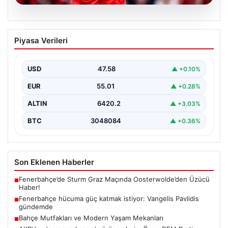
05.08.2026
Fenerbahçe hücuma güç katmak
Piyasa Verileri
istiyor: Vangelis Pavlidis gündemde
Yeni sezon hazırlıklarını sürdüren Fenerbahçe, gol
sorununun çözümü için farklı alternatifleri masaya
USD
47.58
▲ +0.10%
yatırıyor. Sarı-lacivertli…
EUR
55.01
▲ +0.28%
ALTIN
6420.2
▲ +3.03%
BTC
3048084
▲ +0.36%
Son Eklenen Haberler
Fenerbahçe’de Sturm Graz Maçında Oosterwolde’den Üzücü
■
Haber!
Fenerbahçe hücuma güç katmak istiyor: Vangelis Pavlidis
■
gündemde
Bahçe Mutfakları ve Modern Yaşam Mekanları
■