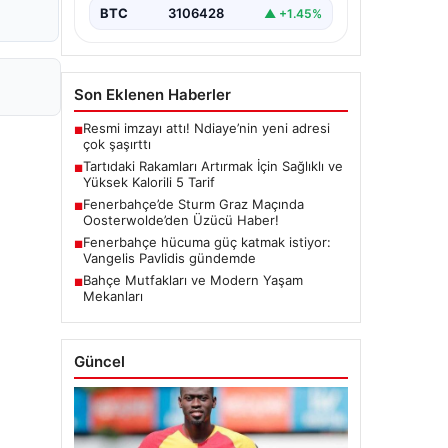
BTC
3106428
▲ +1.45%
Son Eklenen Haberler
Resmi imzayı attı! Ndiaye’nin yeni adresi
■
çok şaşırttı
Tartıdaki Rakamları Artırmak İçin Sağlıklı ve
■
Yüksek Kalorili 5 Tarif
Fenerbahçe’de Sturm Graz Maçında
■
Oosterwolde’den Üzücü Haber!
Fenerbahçe hücuma güç katmak istiyor:
■
Vangelis Pavlidis gündemde
Bahçe Mutfakları ve Modern Yaşam
■
Mekanları
Güncel