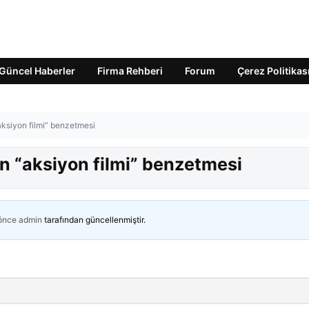
Güncel Haberler
Firma Rehberi
Forum
Çerez Politikas
ksiyon filmi” benzetmesi
 “aksiyon filmi” benzetmesi
 önce
admin
tarafından güncellenmiştir.