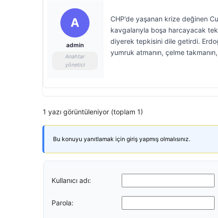
CHP’de yaşanan krize değinen Cum
A
kavgalarıyla boşa harcayacak tek 
diyerek tepkisini dile getirdi. Er
admin
yumruk atmanın, çelme takmanın, 
Anahtar
yönetici
1 yazı görüntüleniyor (toplam 1)
Bu konuyu yanıtlamak için giriş yapmış olmalısınız.
Kullanıcı adı:
Parola: