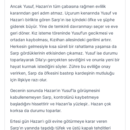
Ancak Yusuf, Hazan’ın tüm çabasına rağmen evlilik
kararından geri adım atmaz. Uçurum kenarında Yusuf ve
Hazan’ı birlikte gören Sarp’ın ise içindeki öfke ve şüphe
giderek büyür. Yine de temkinli davranmayı seçer ve eve
geri döner. Kız isteme töreninde Yusuf’un gecikmesi ve
ortadan kaybolması, Kızılhan ailesindeki gerilimi artırır.
Herkesin gelmesiyle kısa süreli bir rahatlama yaşansa da
Sarp gördüklerinin etkisinden çıkamaz. Yusuf ise durumu
toparlayarak Dila’yı gerçekten sevdiğini ve onunla yeni bir
hayat kurmak istediğini söyler. Zühre bu evliliğe onay
verirken, Sarp da öfkesini bastırıp kardeşinin mutluluğu
için ilişkiye razı olur.
Gecenin sonunda Hazan’ın Yusuf’la görüşmesini
kabullenemeyen Sarp, kontrolünü kaybetmeye
başladığını hissettirir ve Hazan’la yüzleşir.. Hazan çok
korksa da durumu toparlar.
Ertesi gün Hazan’ı göl evine götürmeye karar veren
Sarp’ın yanında taşıdığı tüfek ve üstü kapalı tehditleri