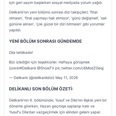
için geri sayım başlarken sosyal medyada yorum yağdı.
Delikanlı’nın yeni bölümü sonrası dizi takipçileri; ‘final
olmasın’, ‘final yapmayı hak etmiyor’, ‘günü değişmeli’, ‘salı
gününe alınsın’, ‘çok güzel bir dizi bitmesin’ gibi yorumlar
yapıldı.
YENİ BÖLÜM SONRASI GÜNDEMDE
Dila tehlikede!
Bizi izlediğin için teşekkürler. Haftaya görüşmek
üzere!#Delikanlı @ShowTV pic.twitter.com/c6ModZGeqj
— Delikanlı (@delikanlidizi) May 11, 2026
DELİKANLI SON BÖLÜM ÖZETİ:
Delikanlı’nın 6. bölümünde; Yusuf ve Dila’nın ilişkisi yeni bir
döneme girerken, Hazan geçmişe saplanıp kalır ve
Yusuf’u Dila’dan vazgeçirmek için elinden geleni yapar.