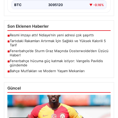
BTC
3095120
▼ -0.16%
Son Eklenen Haberler
Resmi imzayı attı! Ndiaye’nin yeni adresi çok şaşırttı
■
Tartıdaki Rakamları Artırmak İçin Sağlıklı ve Yüksek Kalorili 5
■
Tarif
Fenerbahçe’de Sturm Graz Maçında Oosterwolde’den Üzücü
■
Haber!
Fenerbahçe hücuma güç katmak istiyor: Vangelis Pavlidis
■
gündemde
Bahçe Mutfakları ve Modern Yaşam Mekanları
■
Güncel