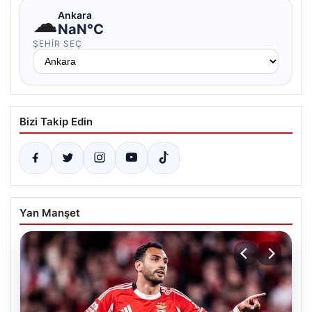
☁
Ankara
NaN°C
ŞEHIR SEÇ
Bizi Takip Edin
Yan Manşet