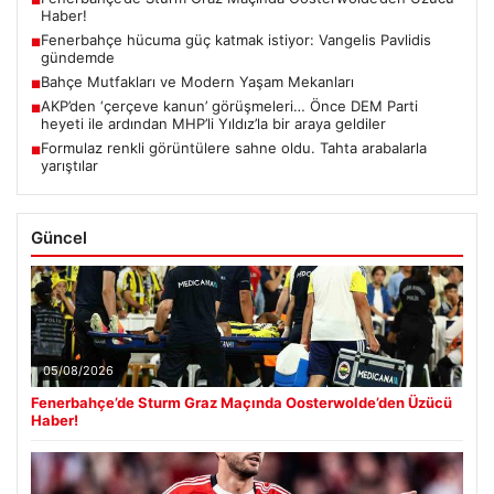
■
Haber!
Fenerbahçe hücuma güç katmak istiyor: Vangelis Pavlidis
■
gündemde
Bahçe Mutfakları ve Modern Yaşam Mekanları
■
AKP’den ‘çerçeve kanun’ görüşmeleri… Önce DEM Parti
■
heyeti ile ardından MHP’li Yıldız’la bir araya geldiler
Formulaz renkli görüntülere sahne oldu. Tahta arabalarla
■
yarıştılar
Güncel
05/08/2026
Fenerbahçe’de Sturm Graz Maçında Oosterwolde’den Üzücü
Haber!