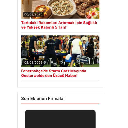
06/08/2026
Tartıdaki Rakamları Artırmak İçin Sağlıklı
ve Yüksek Kalorili 5 Tarif
05/08/2026
Fenerbahçe’de Sturm Graz Maçında
Oosterwolde’den Üzücü Haber!
Son Eklenen Firmalar