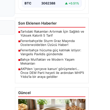
BTC
3062388
▲ +0.51%
Son Eklenen Haberler
Tartıdaki Rakamları Artırmak İçin Sağlıklı ve
■
Yüksek Kalorili 5 Tarif
Fenerbahçe’de Sturm Graz Maçında
■
Oosterwolde’den Üzücü Haber!
Fenerbahçe hücuma güç katmak istiyor:
■
Vangelis Pavlidis gündemde
Bahçe Mutfakları ve Modern Yaşam
■
Mekanları
AKP’den ‘çerçeve kanun’ görüşmeleri…
■
Önce DEM Parti heyeti ile ardından MHP’li
Yıldız’la bir araya geldiler
Güncel