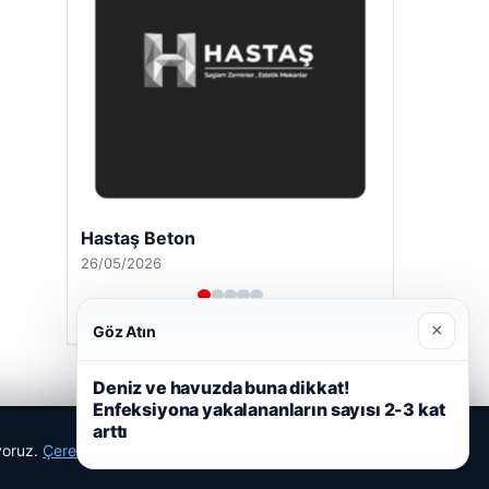
Hastaş Beton
26/05/2026
×
Göz Atın
Deniz ve havuzda buna dikkat!
Enfeksiyona yakalananların sayısı 2-3 kat
arttı
ıyoruz.
Çerez Politikamız
Reddet
Kabul Et