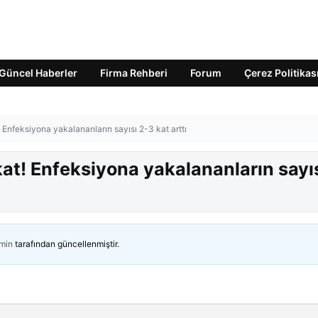
Güncel Haberler
Firma Rehberi
Forum
Çerez Politikas
Enfeksiyona yakalananların sayısı 2-3 kat arttı
at! Enfeksiyona yakalananların sayı
min
tarafından güncellenmiştir.