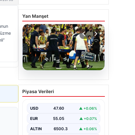
Yan Manşet
lunun
 Yüzme
li”
05.08.2026
Fenerbahçe’de Sturm
Piyasa Verileri
Graz Maçında
Oosterwolde’den Üzücü
Haber!
USD
47.60
▲ +0.06%
Fenerbahçe, Şampiyonlar Ligi 3. ön
EUR
55.05
▲ +0.07%
eleme turunda Almanya temsilcisi
Sturm Graz'ı evinde ağırladı.
ALTIN
6500.3
▲ +0.06%
Mücadele…