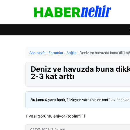
Ana sayfa
›
Forumlar
›
Sağlık
›
Deniz ve havuzda buna dikkat! 
Deniz ve havuzda buna dikk
2-3 kat arttı
Bu konu 0 yanıt içerir, 1 izleyen vardır ve en son
1 ay önce
ad
1 yazı görüntüleniyor (toplam 1)
06/07/2026: 7:44 pm