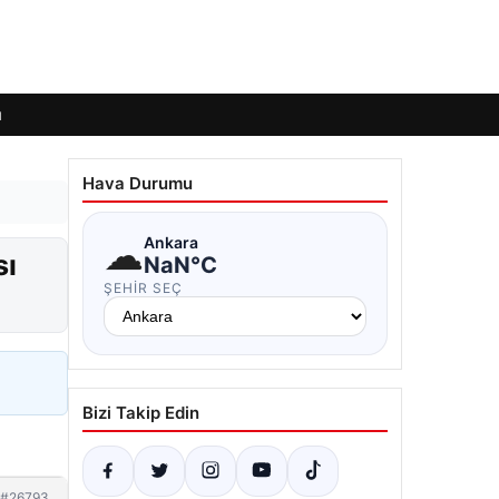
ı
Hava Durumu
☁
Ankara
sı
NaN°C
ŞEHIR SEÇ
Bizi Takip Edin
#26793