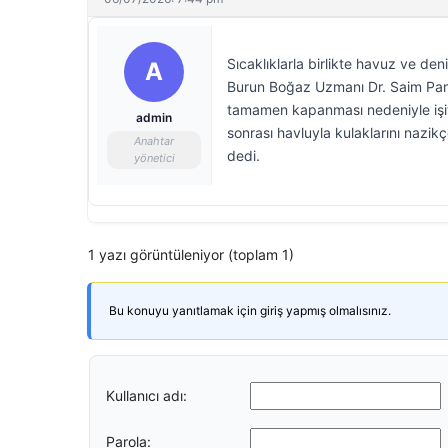
Sıcaklıklarla birlikte havuz ve de
A
Burun Boğaz Uzmanı Dr. Saim Pamuk
tamamen kapanması nedeniyle işitm
admin
sonrası havluyla kulaklarını nazik
Anahtar
dedi.
yönetici
1 yazı görüntüleniyor (toplam 1)
Bu konuyu yanıtlamak için giriş yapmış olmalısınız.
Kullanıcı adı:
Parola: