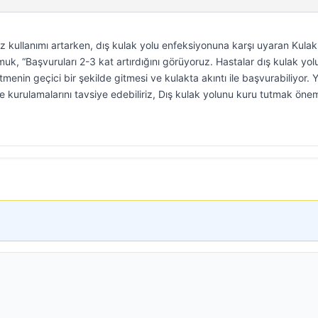
niz kullanımı artarken, dış kulak yolu enfeksiyonuna karşı uyaran Kulak
, “Başvuruları 2-3 kat artırdığını görüyoruz. Hastalar dış kulak yo
enin geçici bir şekilde gitmesi ve kulakta akıntı ile başvurabiliyor.
çe kurulamalarını tavsiye edebiliriz, Dış kulak yolunu kuru tutmak önem