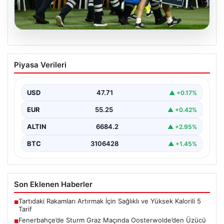
05.08.2026
Fenerbahçe’de Sturm Graz Maçında
Piyasa Verileri
Oosterwolde’den Üzücü Haber!
Fenerbahçe, Şampiyonlar Ligi 3. ön eleme turunda
Almanya temsilcisi Sturm Graz'ı evinde ağırladı.
USD
47.71
▲ +0.17%
Mücadele…
EUR
55.25
▲ +0.42%
ALTIN
6684.2
▲ +2.95%
BTC
3106428
▲ +1.45%
Son Eklenen Haberler
Tartıdaki Rakamları Artırmak İçin Sağlıklı ve Yüksek Kalorili 5
■
Tarif
Fenerbahçe’de Sturm Graz Maçında Oosterwolde’den Üzücü
■