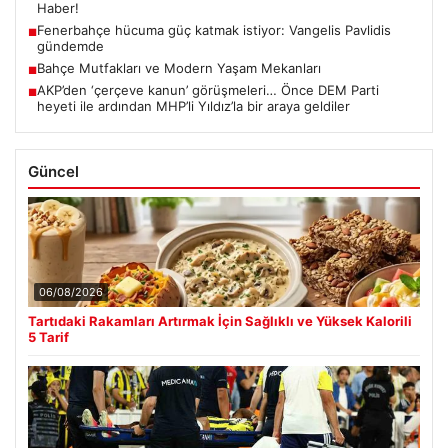
Haber!
Fenerbahçe hücuma güç katmak istiyor: Vangelis Pavlidis
■
gündemde
Bahçe Mutfakları ve Modern Yaşam Mekanları
■
AKP’den ‘çerçeve kanun’ görüşmeleri… Önce DEM Parti
■
heyeti ile ardından MHP’li Yıldız’la bir araya geldiler
Güncel
06/08/2026
Tartıdaki Rakamları Artırmak İçin Sağlıklı ve Yüksek Kalorili
5 Tarif