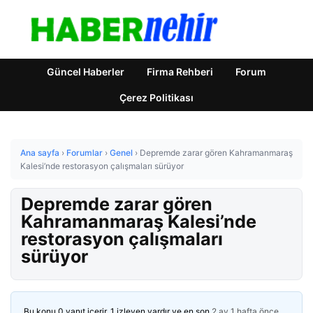
Güncel Haberler
Firma Rehberi
Forum
Çerez Politikası
Ana sayfa
›
Forumlar
›
Genel
›
Depremde zarar gören Kahramanmaraş
Kalesi’nde restorasyon çalışmaları sürüyor
Depremde zarar gören
Kahramanmaraş Kalesi’nde
restorasyon çalışmaları
sürüyor
Bu konu 0 yanıt içerir, 1 izleyen vardır ve en son
2 ay 1 hafta önce