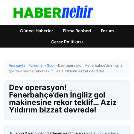
Güncel Haberler
Firma Rehberi
Forum
Çerez Politikası
Ana sayfa
›
Forumlar
›
Spor
›
Dev operasyon! Fenerbahçe’den İngiliz
gol makinesine rekor teklif… Aziz Yıldırım bizzat devrede!
Dev operasyon!
Fenerbahçe’den İngiliz gol
makinesine rekor teklif… Aziz
Yıldırım bizzat devrede!
Bu konu 0 yanıt içerir, 1 izleyen vardır ve en son
1 ay önce
admin