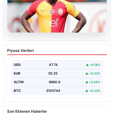
07.08.2026
Resmi imzayı attı! Ndiaye’nin yeni
Piyasa Verileri
adresi çok şaşırttı
USD
47.74
▲ +0.18%
EUR
55.25
▲ +0.32%
ALTIN
6660.6
▲ +2.59%
BTC
3105744
▲ +0.32%
Son Eklenen Haberler