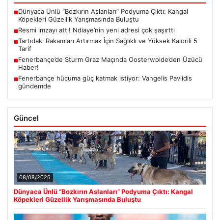
Dünyaca Ünlü “Bozkırın Aslanları” Podyuma Çıktı: Kangal
■
Köpekleri Güzellik Yarışmasında Buluştu
Resmi imzayı attı! Ndiaye’nin yeni adresi çok şaşırttı
■
Tartıdaki Rakamları Artırmak İçin Sağlıklı ve Yüksek Kalorili 5
■
Tarif
Fenerbahçe’de Sturm Graz Maçında Oosterwolde’den Üzücü
■
Haber!
Fenerbahçe hücuma güç katmak istiyor: Vangelis Pavlidis
■
gündemde
Güncel
08/08/2026
Dünyaca Ünlü “Bozkırın Aslanları” Podyuma Çıktı: Kangal
Köpekleri Güzellik Yarışmasında Buluştu