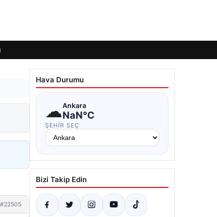
ı
Hava Durumu
☁
Ankara
NaN°C
ŞEHIR SEÇ
Bizi Takip Edin
#22505