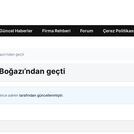
Güncel Haberler
Firma Rehberi
Forum
Çerez Politikas
azı’ndan geçti
Boğazı’ndan geçti
 önce
admin
tarafından güncellenmiştir.