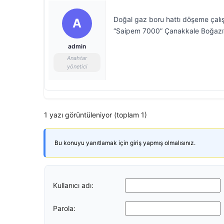
Doğal gaz boru hattı döşeme çalış
A
“Saipem 7000” Çanakkale Boğazı’
admin
Anahtar
yönetici
1 yazı görüntüleniyor (toplam 1)
Bu konuyu yanıtlamak için giriş yapmış olmalısınız.
Kullanıcı adı:
Parola: