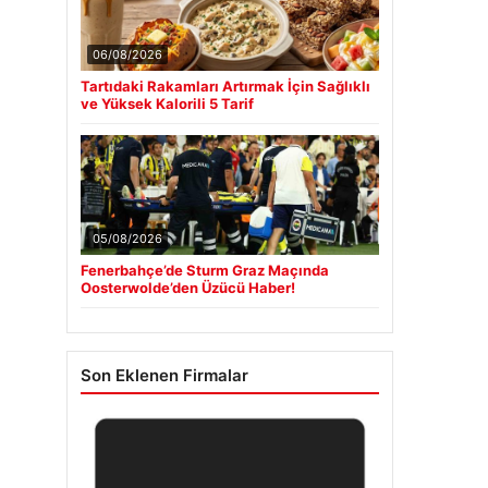
06/08/2026
Tartıdaki Rakamları Artırmak İçin Sağlıklı
ve Yüksek Kalorili 5 Tarif
05/08/2026
Fenerbahçe’de Sturm Graz Maçında
Oosterwolde’den Üzücü Haber!
Son Eklenen Firmalar