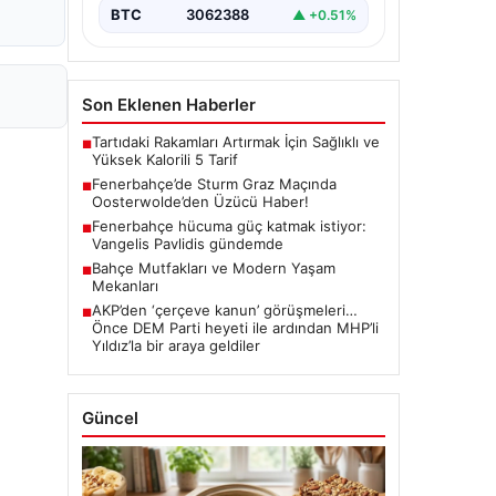
BTC
3062388
▲ +0.51%
Son Eklenen Haberler
Tartıdaki Rakamları Artırmak İçin Sağlıklı ve
■
Yüksek Kalorili 5 Tarif
Fenerbahçe’de Sturm Graz Maçında
■
Oosterwolde’den Üzücü Haber!
Fenerbahçe hücuma güç katmak istiyor:
■
Vangelis Pavlidis gündemde
Bahçe Mutfakları ve Modern Yaşam
■
Mekanları
AKP’den ‘çerçeve kanun’ görüşmeleri…
■
Önce DEM Parti heyeti ile ardından MHP’li
Yıldız’la bir araya geldiler
Güncel