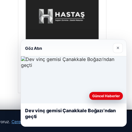
×
Göz Atın
Prenses Night Club
29/04/2026
Güncel Haberler
Dev vinç gemisi Çanakkale Boğazı’ndan
geçti
ıyoruz.
Çerez Politikamız
Reddet
Kabul Et