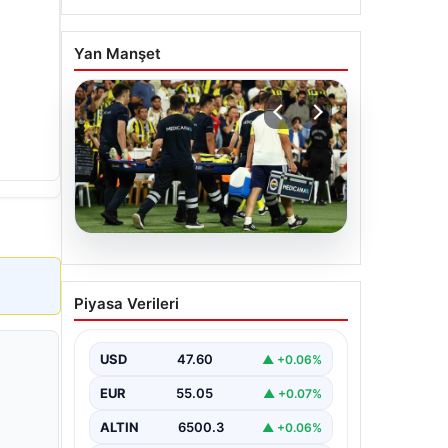
Yan Manşet
05.08.2026
Fenerbahçe’de Sturm
Piyasa Verileri
Graz Maçında
Oosterwolde’den Üzücü
Haber!
USD
47.60
▲ +0.06%
Fenerbahçe, Şampiyonlar Ligi 3. ön
EUR
55.05
▲ +0.07%
eleme turunda Almanya temsilcisi
Sturm Graz'ı evinde ağırladı.
ALTIN
6500.3
▲ +0.06%
Mücadele…