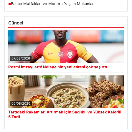
Bahçe Mutfakları ve Modern Yaşam Mekanları
■
Güncel
07/08/2026
Resmi imzayı attı! Ndiaye’nin yeni adresi çok şaşırttı
06/08/2026
Tartıdaki Rakamları Artırmak İçin Sağlıklı ve Yüksek Kalorili
5 Tarif