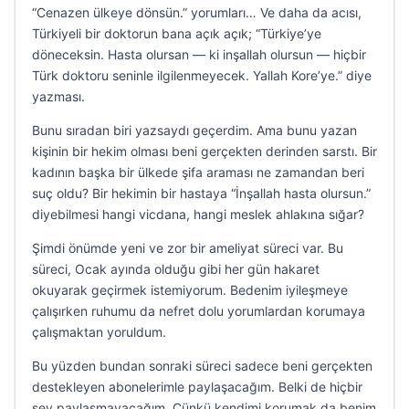
“Cenazen ülkeye dönsün.” yorumları… Ve daha da acısı,
Türkiyeli bir doktorun bana açık açık; “Türkiye’ye
döneceksin. Hasta olursan — ki inşallah olursun — hiçbir
Türk doktoru seninle ilgilenmeyecek. Yallah Kore’ye.” diye
yazması.
Bunu sıradan biri yazsaydı geçerdim. Ama bunu yazan
kişinin bir hekim olması beni gerçekten derinden sarstı. Bir
kadının başka bir ülkede şifa araması ne zamandan beri
suç oldu? Bir hekimin bir hastaya “İnşallah hasta olursun.”
diyebilmesi hangi vicdana, hangi meslek ahlakına sığar?
Şimdi önümde yeni ve zor bir ameliyat süreci var. Bu
süreci, Ocak ayında olduğu gibi her gün hakaret
okuyarak geçirmek istemiyorum. Bedenim iyileşmeye
çalışırken ruhumu da nefret dolu yorumlardan korumaya
çalışmaktan yoruldum.
Bu yüzden bundan sonraki süreci sadece beni gerçekten
destekleyen abonelerimle paylaşacağım. Belki de hiçbir
şey paylaşmayacağım. Çünkü kendimi korumak da benim