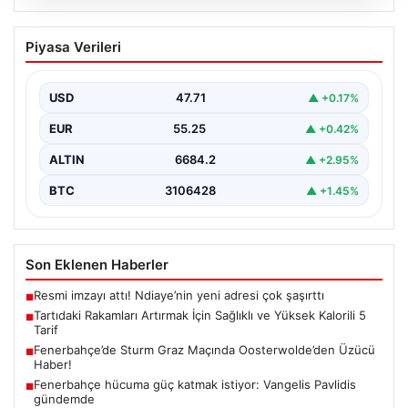
06.08.2026
Tartıdaki Rakamları Artırmak İçin
Piyasa Verileri
Sağlıklı ve Yüksek Kalorili 5 Tarif
Kilo alma yolculuğunda, mideyi aşırı doldurma ve
rahatsızlık hissi yaratmadan, dengeli ve kalori
USD
47.71
▲ +0.17%
açısından…
EUR
55.25
▲ +0.42%
ALTIN
6684.2
▲ +2.95%
BTC
3106428
▲ +1.45%
Son Eklenen Haberler
Resmi imzayı attı! Ndiaye’nin yeni adresi çok şaşırttı
■
Tartıdaki Rakamları Artırmak İçin Sağlıklı ve Yüksek Kalorili 5
■
Tarif
Fenerbahçe’de Sturm Graz Maçında Oosterwolde’den Üzücü
■
Haber!
Fenerbahçe hücuma güç katmak istiyor: Vangelis Pavlidis
■
gündemde