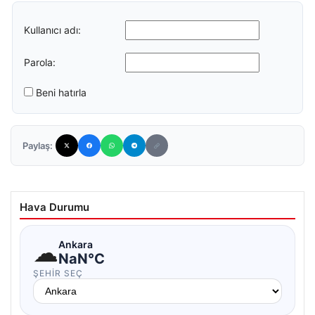
Kullanıcı adı:
Parola:
Beni hatırla
Paylaş:
Hava Durumu
☁
Ankara
NaN°C
ŞEHIR SEÇ