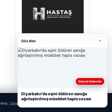
×
Göz Atın
Prenses Night Club
29/04/2026
Güncel Haberler
Diyarbakır’da eşini öldüren sanığa
ağırlaştırılmış müebbet hapis cezası
ıyoruz.
Çerez Politikamız
Reddet
Kabul Et