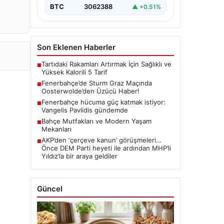
BTC
3062388
▲ +0.51%
Son Eklenen Haberler
Tartıdaki Rakamları Artırmak İçin Sağlıklı ve
■
Yüksek Kalorili 5 Tarif
Fenerbahçe’de Sturm Graz Maçında
■
Oosterwolde’den Üzücü Haber!
Fenerbahçe hücuma güç katmak istiyor:
■
Vangelis Pavlidis gündemde
Bahçe Mutfakları ve Modern Yaşam
■
Mekanları
AKP’den ‘çerçeve kanun’ görüşmeleri…
■
Önce DEM Parti heyeti ile ardından MHP’li
Yıldız’la bir araya geldiler
Güncel