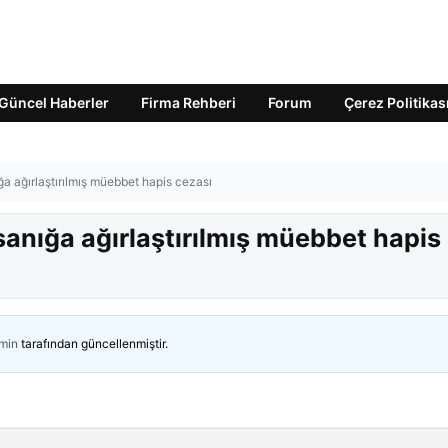
Güncel Haberler
Firma Rehberi
Forum
Çerez Politikas
ğa ağırlaştırılmış müebbet hapis cezası
 sanığa ağırlaştırılmış müebbet hapis
min
tarafından güncellenmiştir.