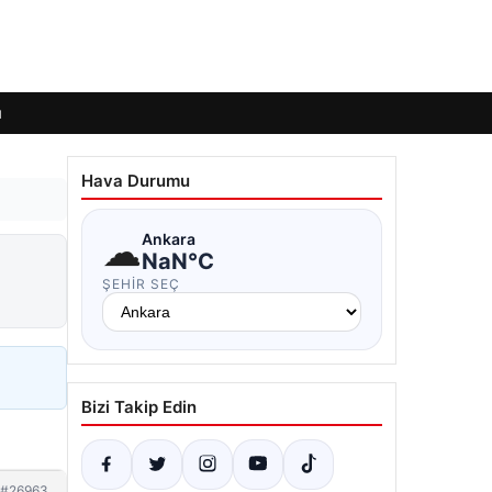
ı
Hava Durumu
☁
Ankara
NaN°C
ŞEHIR SEÇ
Bizi Takip Edin
#26963