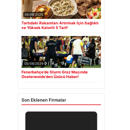
06/08/2026
Tartıdaki Rakamları Artırmak İçin Sağlıklı
ve Yüksek Kalorili 5 Tarif
05/08/2026
Fenerbahçe’de Sturm Graz Maçında
Oosterwolde’den Üzücü Haber!
Son Eklenen Firmalar