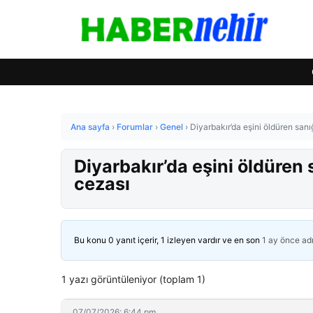
Ana sayfa
›
Forumlar
›
Genel
›
Diyarbakır’da eşini öldüren sanı
Diyarbakır’da eşini öldüren
cezası
Bu konu 0 yanıt içerir, 1 izleyen vardır ve en son
1 ay önce
ad
1 yazı görüntüleniyor (toplam 1)
07/07/2026: 6:44 pm