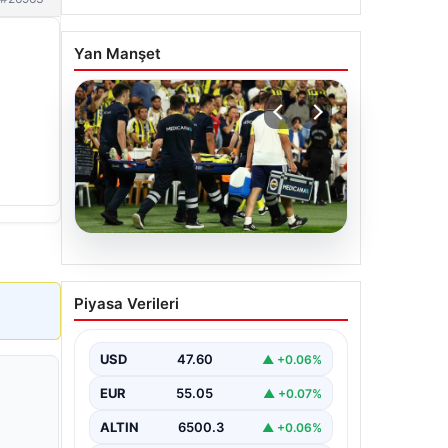
Yan Manşet
05.08.2026
Fenerbahçe’de Sturm
Piyasa Verileri
Graz Maçında
Oosterwolde’den Üzücü
Haber!
USD
47.60
▲ +0.06%
Fenerbahçe, Şampiyonlar Ligi 3. ön
EUR
55.05
▲ +0.07%
eleme turunda Almanya temsilcisi
Sturm Graz'ı evinde ağırladı.
ALTIN
6500.3
▲ +0.06%
Mücadele…