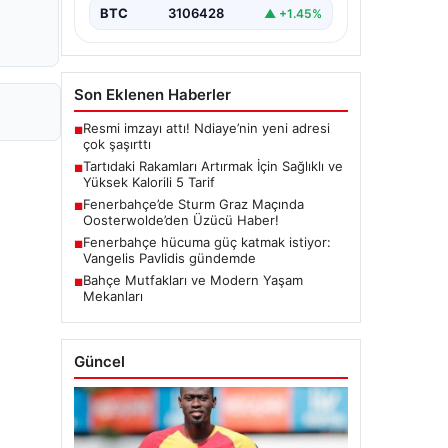
BTC
3106428
▲ +1.45%
Son Eklenen Haberler
Resmi imzayı attı! Ndiaye’nin yeni adresi
■
çok şaşırttı
Tartıdaki Rakamları Artırmak İçin Sağlıklı ve
■
Yüksek Kalorili 5 Tarif
Fenerbahçe’de Sturm Graz Maçında
■
Oosterwolde’den Üzücü Haber!
Fenerbahçe hücuma güç katmak istiyor:
■
Vangelis Pavlidis gündemde
Bahçe Mutfakları ve Modern Yaşam
■
Mekanları
Güncel