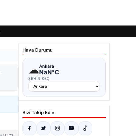
ı
Hava Durumu
☁
Ankara
e
NaN°C
ŞEHIR SEÇ
Bizi Takip Edin
#21473