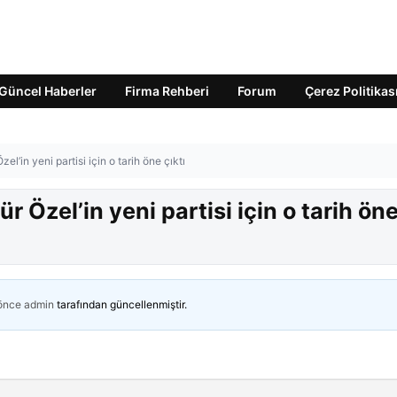
Güncel Haberler
Firma Rehberi
Forum
Çerez Politikas
zel’in yeni partisi için o tarih öne çıktı
ür Özel’in yeni partisi için o tarih ön
 önce
admin
tarafından güncellenmiştir.