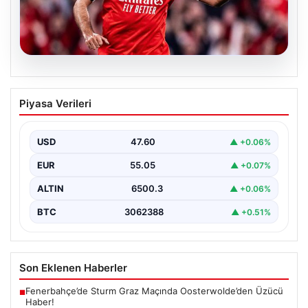
05.08.2026
Fenerbahçe hücuma güç katmak
Piyasa Verileri
istiyor: Vangelis Pavlidis gündemde
Yeni sezon hazırlıklarını sürdüren Fenerbahçe, gol
sorununun çözümü için farklı alternatifleri masaya
USD
47.60
▲ +0.06%
yatırıyor. Sarı-lacivertli…
EUR
55.05
▲ +0.07%
ALTIN
6500.3
▲ +0.06%
BTC
3062388
▲ +0.51%
Son Eklenen Haberler
Fenerbahçe’de Sturm Graz Maçında Oosterwolde’den Üzücü
■
Haber!