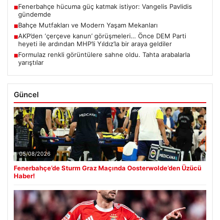
Fenerbahçe hücuma güç katmak istiyor: Vangelis Pavlidis
■
gündemde
Bahçe Mutfakları ve Modern Yaşam Mekanları
■
AKP’den ‘çerçeve kanun’ görüşmeleri… Önce DEM Parti
■
heyeti ile ardından MHP’li Yıldız’la bir araya geldiler
Formulaz renkli görüntülere sahne oldu. Tahta arabalarla
■
yarıştılar
Güncel
05/08/2026
Fenerbahçe’de Sturm Graz Maçında Oosterwolde’den Üzücü
Haber!