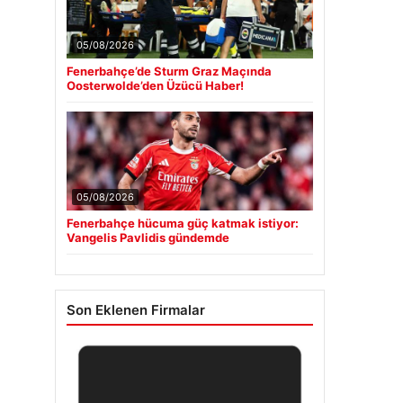
05/08/2026
Fenerbahçe’de Sturm Graz Maçında
Oosterwolde’den Üzücü Haber!
05/08/2026
Fenerbahçe hücuma güç katmak istiyor:
Vangelis Pavlidis gündemde
Son Eklenen Firmalar