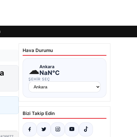
ı
Hava Durumu
☁
Ankara
ça
NaN°C
ŞEHIR SEÇ
Bizi Takip Edin
#26677