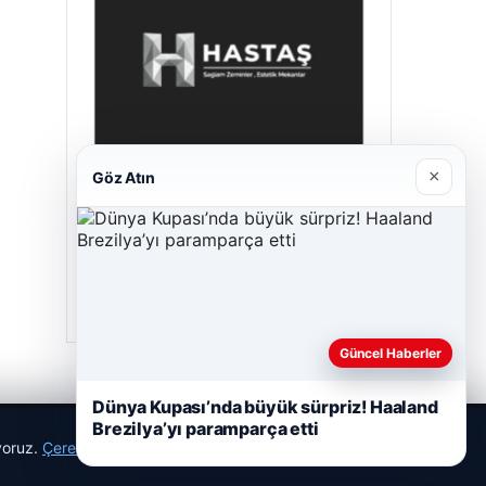
×
Göz Atın
Prenses Night Club
29/04/2026
Güncel Haberler
Dünya Kupası’nda büyük sürpriz! Haaland
Brezilya’yı paramparça etti
ıyoruz.
Çerez Politikamız
Reddet
Kabul Et