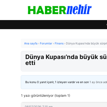
Ana sayfa
›
Forumlar
›
Finans
›
Dünya Kupası’nda büyük sürpri
Dünya Kupası’nda büyük sür
etti
Bu konu 0 yanıt içerir, 1 izleyen vardır ve en son
1 ay önce
ad
1 yazı görüntüleniyor (toplam 1)
06/07/2026: 7:15 am