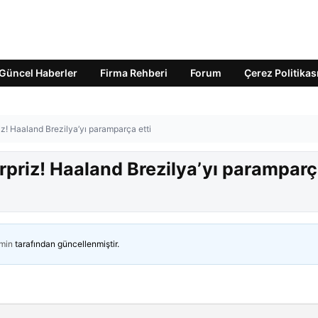
Güncel Haberler
Firma Rehberi
Forum
Çerez Politikas
z! Haaland Brezilya’yı paramparça etti
priz! Haaland Brezilya’yı parampar
min
tarafından güncellenmiştir.