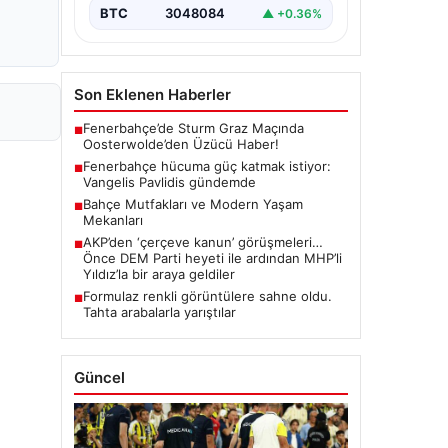
BTC
3048084
▲ +0.36%
Son Eklenen Haberler
Fenerbahçe’de Sturm Graz Maçında
■
Oosterwolde’den Üzücü Haber!
Fenerbahçe hücuma güç katmak istiyor:
■
Vangelis Pavlidis gündemde
Bahçe Mutfakları ve Modern Yaşam
■
Mekanları
AKP’den ‘çerçeve kanun’ görüşmeleri…
■
Önce DEM Parti heyeti ile ardından MHP’li
Yıldız’la bir araya geldiler
Formulaz renkli görüntülere sahne oldu.
■
Tahta arabalarla yarıştılar
Güncel