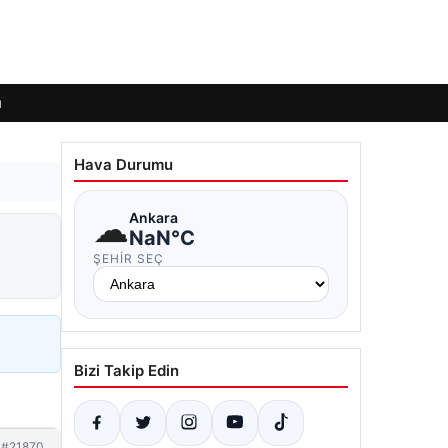
ı
Hava Durumu
☁
Ankara
NaN°C
ŞEHIR SEÇ
Bizi Takip Edin
#21870