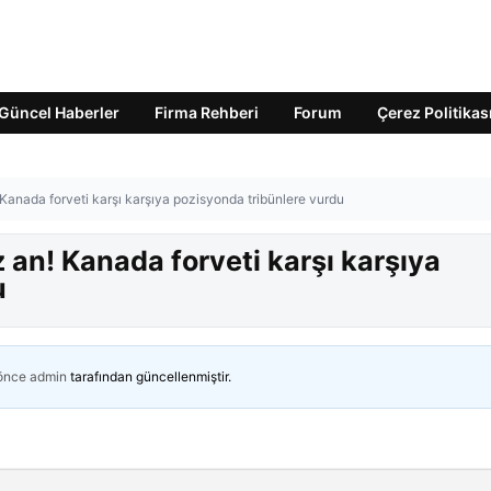
Güncel Haberler
Firma Rehberi
Forum
Çerez Politikas
Kanada forveti karşı karşıya pozisyonda tribünlere vurdu
an! Kanada forveti karşı karşıya
u
 önce
admin
tarafından güncellenmiştir.