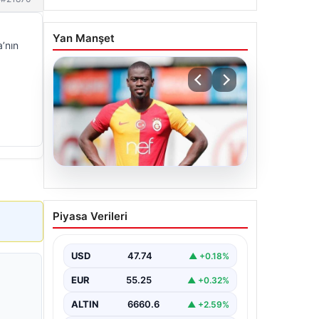
Yan Manşet
’nın
07.08.2026
Resmi imzayı attı!
Piyasa Verileri
Ndiaye’nin yeni adresi çok
şaşırttı
USD
47.74
▲ +0.18%
EUR
55.25
▲ +0.32%
ALTIN
6660.6
▲ +2.59%