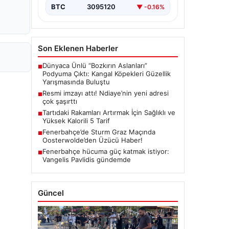
BTC
3095120
▼ -0.16%
Son Eklenen Haberler
Dünyaca Ünlü “Bozkırın Aslanları”
■
Podyuma Çıktı: Kangal Köpekleri Güzellik
Yarışmasında Buluştu
Resmi imzayı attı! Ndiaye’nin yeni adresi
■
çok şaşırttı
Tartıdaki Rakamları Artırmak İçin Sağlıklı ve
■
Yüksek Kalorili 5 Tarif
Fenerbahçe’de Sturm Graz Maçında
■
Oosterwolde’den Üzücü Haber!
Fenerbahçe hücuma güç katmak istiyor:
■
Vangelis Pavlidis gündemde
Güncel