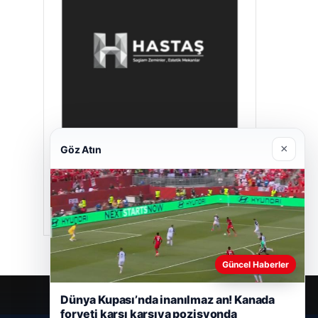
×
Göz Atın
Hastaş Beton
26/05/2026
Güncel Haberler
Dünya Kupası’nda inanılmaz an! Kanada
forveti karşı karşıya pozisyonda