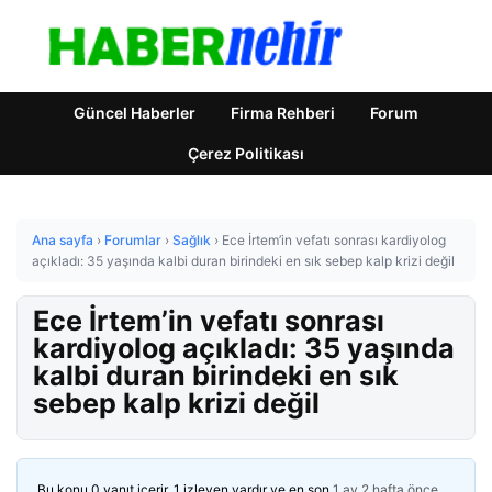
Güncel Haberler
Firma Rehberi
Forum
Çerez Politikası
Ana sayfa
›
Forumlar
›
Sağlık
›
Ece İrtem’in vefatı sonrası kardiyolog
açıkladı: 35 yaşında kalbi duran birindeki en sık sebep kalp krizi değil
Ece İrtem’in vefatı sonrası
kardiyolog açıkladı: 35 yaşında
kalbi duran birindeki en sık
sebep kalp krizi değil
Bu konu 0 yanıt içerir, 1 izleyen vardır ve en son
1 ay 2 hafta önce