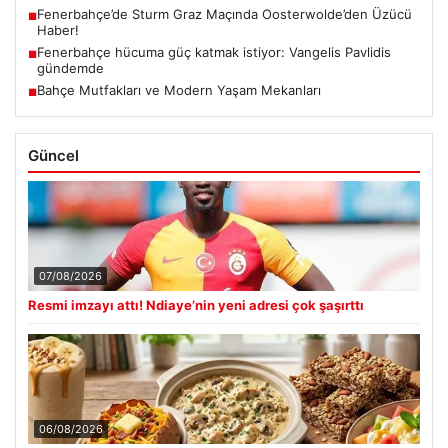
Fenerbahçe’de Sturm Graz Maçında Oosterwolde’den Üzücü
■
Haber!
Fenerbahçe hücuma güç katmak istiyor: Vangelis Pavlidis
■
gündemde
Bahçe Mutfakları ve Modern Yaşam Mekanları
■
Güncel
07/08/2026
Resmi imzayı attı! Ndiaye’nin yeni adresi çok şaşırttı
06/08/2026