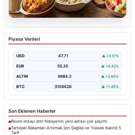
06.08.2026
Tartıdaki Rakamları Artırmak İçin
Piyasa Verileri
Sağlıklı ve Yüksek Kalorili 5 Tarif
Kilo alma yolculuğunda, mideyi aşırı doldurma ve
rahatsızlık hissi yaratmadan, dengeli ve kalori
USD
47.71
▲ +0.17%
açısından…
EUR
55.25
▲ +0.42%
ALTIN
6684.2
▲ +2.95%
BTC
3106428
▲ +1.45%
Son Eklenen Haberler
Resmi imzayı attı! Ndiaye’nin yeni adresi çok şaşırttı
■
Tartıdaki Rakamları Artırmak İçin Sağlıklı ve Yüksek Kalorili 5
■
Tarif