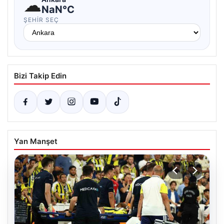
☁
NaN°C
ŞEHIR SEÇ
Bizi Takip Edin
Yan Manşet