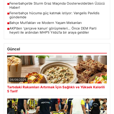
Fenerbahçe’de Sturm Graz Maçında Oosterwolde’den Üzücü
■
Haber!
Fenerbahçe hücuma güç katmak istiyor: Vangelis Pavlidis
■
gündemde
Bahçe Mutfakları ve Modern Yaşam Mekanları
■
AKP’den ‘çerçeve kanun’ görüşmeleri… Önce DEM Parti
■
heyeti ile ardından MHP’li Yıldız’la bir araya geldiler
Güncel
06/08/2026
Tartıdaki Rakamları Artırmak İçin Sağlıklı ve Yüksek Kalorili
5 Tarif