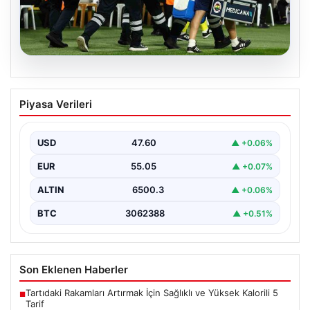
05.08.2026
Fenerbahçe’de Sturm Graz Maçında
Piyasa Verileri
Oosterwolde’den Üzücü Haber!
Fenerbahçe, Şampiyonlar Ligi 3. ön eleme turunda
Almanya temsilcisi Sturm Graz'ı evinde ağırladı.
USD
47.60
▲ +0.06%
Mücadele…
EUR
55.05
▲ +0.07%
ALTIN
6500.3
▲ +0.06%
BTC
3062388
▲ +0.51%
Son Eklenen Haberler
Tartıdaki Rakamları Artırmak İçin Sağlıklı ve Yüksek Kalorili 5
■
Tarif