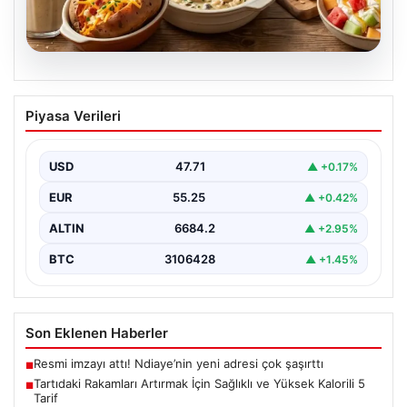
06.08.2026
Tartıdaki Rakamları Artırmak İçin
Piyasa Verileri
Sağlıklı ve Yüksek Kalorili 5 Tarif
Kilo alma yolculuğunda, mideyi aşırı doldurma ve
rahatsızlık hissi yaratmadan, dengeli ve kalori
USD
47.71
▲ +0.17%
açısından…
EUR
55.25
▲ +0.42%
ALTIN
6684.2
▲ +2.95%
BTC
3106428
▲ +1.45%
Son Eklenen Haberler
Resmi imzayı attı! Ndiaye’nin yeni adresi çok şaşırttı
■
Tartıdaki Rakamları Artırmak İçin Sağlıklı ve Yüksek Kalorili 5
■
Tarif