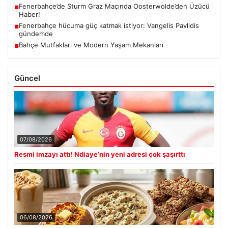
Fenerbahçe’de Sturm Graz Maçında Oosterwolde’den Üzücü
■
Haber!
Fenerbahçe hücuma güç katmak istiyor: Vangelis Pavlidis
■
gündemde
Bahçe Mutfakları ve Modern Yaşam Mekanları
■
Güncel
07/08/2026
Resmi imzayı attı! Ndiaye’nin yeni adresi çok şaşırttı
06/08/2026