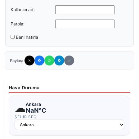
Kullanıcı adı:
Parola:
Beni hatırla
Paylaş:
Hava Durumu
☁
Ankara
NaN°C
ŞEHIR SEÇ