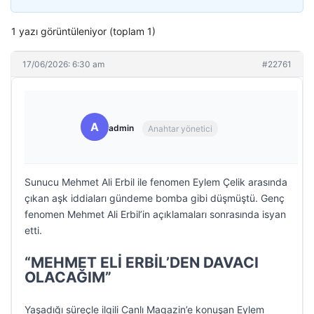
1 yazı görüntüleniyor (toplam 1)
17/06/2026: 6:30 am
#22761
A
admin
Anahtar yönetici
Sunucu Mehmet Ali Erbil ile fenomen Eylem Çelik arasında
çıkan aşk iddiaları gündeme bomba gibi düşmüştü. Genç
fenomen Mehmet Ali Erbil’in açıklamaları sonrasında isyan
etti.
“MEHMET ELİ ERBİL’DEN DAVACI
OLACAĞIM”
Yaşadığı süreçle ilgili Canlı Magazin’e konuşan Eylem