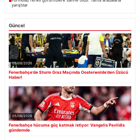
Formulaz renkli görüntülere sahne oldu. Tahta arabalarla
■
yarıştılar
Güncel
05/08/2026
Fenerbahçe’de Sturm Graz Maçında Oosterwolde’den Üzücü
Haber!
05/08/2026
Fenerbahçe hücuma güç katmak istiyor: Vangelis Pavlidis
gündemde