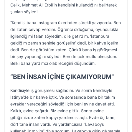
Çelik, Mehmet Ali Erbil’in kendisini kullandığını belirterek
şunları söyledi:
“Kendisi bana Instagram üzerinden sürekli yazıyordu. Ben
de zaten cevap verdim. Öğrenci olduğumu, oyunculukla
ilgilendiğimi falan söyledim, dile getirdim. ‘İstanbul’a
geldiğim zaman seninle görüşelim’ dedi, bir kahve içelim
dedi. Ben de görüştüm zaten. Çünkü bana iş görüşmesi
bir şey yapacağını söyledi. Ben de çok mutlu olmuştum.
Belki bana yardımcı olabileceğini düşündüm.
“BEN İNSAN İÇİNE ÇIKAMIYORUM”
Kendisiyle iş görüşmesi sağladım. Ve sonra kendisiyle
İstinye’de bir kahve içtik. Ve sonrasında bana bir takım
evraklar vereceğini söylediği için beni evine davet etti.
Kalktı, evine çağırdı. Biz evine gittik. Sonra evine
gittiğimizde zaten kapıyı yardımcısı açtı. Evde üç tane,
dört tane insan vardı. Ve yardımcısına “Lavaboyu
kullanabilir miyim” diye sordum. Lavaboya girip çıkmamla