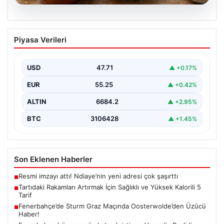
06.08.2026
Tartıdaki Rakamları Artırmak İçin
Piyasa Verileri
Sağlıklı ve Yüksek Kalorili 5 Tarif
Kilo alma yolculuğunda, mideyi aşırı doldurma ve
rahatsızlık hissi yaratmadan, dengeli ve kalori
USD
47.71
▲ +0.17%
açısından…
EUR
55.25
▲ +0.42%
ALTIN
6684.2
▲ +2.95%
BTC
3106428
▲ +1.45%
Son Eklenen Haberler
Resmi imzayı attı! Ndiaye’nin yeni adresi çok şaşırttı
■
Tartıdaki Rakamları Artırmak İçin Sağlıklı ve Yüksek Kalorili 5
■
Tarif
Fenerbahçe’de Sturm Graz Maçında Oosterwolde’den Üzücü
■
Haber!