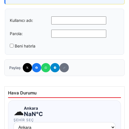
Kullanıcı adı:
Parola:
Beni hatırla
Paylaş:
Hava Durumu
☁
Ankara
NaN°C
ŞEHIR SEÇ