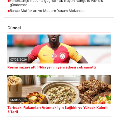
Fenerbahçe hücuma güç katmak istiyor: Vangelis Pavlidis
■
gündemde
Bahçe Mutfakları ve Modern Yaşam Mekanları
■
Güncel
07/08/2026
Resmi imzayı attı! Ndiaye’nin yeni adresi çok şaşırttı
06/08/2026
Tartıdaki Rakamları Artırmak İçin Sağlıklı ve Yüksek Kalorili
5 Tarif