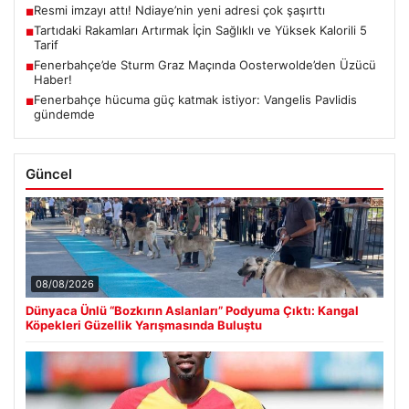
Resmi imzayı attı! Ndiaye’nin yeni adresi çok şaşırttı
■
Tartıdaki Rakamları Artırmak İçin Sağlıklı ve Yüksek Kalorili 5
■
Tarif
Fenerbahçe’de Sturm Graz Maçında Oosterwolde’den Üzücü
■
Haber!
Fenerbahçe hücuma güç katmak istiyor: Vangelis Pavlidis
■
gündemde
Güncel
08/08/2026
Dünyaca Ünlü “Bozkırın Aslanları” Podyuma Çıktı: Kangal
Köpekleri Güzellik Yarışmasında Buluştu