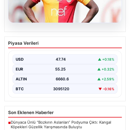
07.08.2026
Resmi imzayı attı! Ndiaye’nin yeni
Piyasa Verileri
adresi çok şaşırttı
USD
47.74
▲ +0.18%
EUR
55.25
▲ +0.32%
ALTIN
6660.6
▲ +2.59%
BTC
3095120
▼ -0.16%
Son Eklenen Haberler
Dünyaca Ünlü “Bozkırın Aslanları” Podyuma Çıktı: Kangal
■
Köpekleri Güzellik Yarışmasında Buluştu