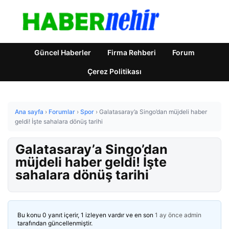
Güncel Haberler
Firma Rehberi
Forum
Çerez Politikası
Ana sayfa
›
Forumlar
›
Spor
›
Galatasaray’a Singo’dan müjdeli haber
geldi! İşte sahalara dönüş tarihi
Galatasaray’a Singo’dan
müjdeli haber geldi! İşte
sahalara dönüş tarihi
Bu konu 0 yanıt içerir, 1 izleyen vardır ve en son
1 ay önce
admin
tarafından güncellenmiştir.