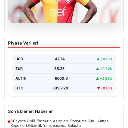
07.08.2026
Resmi imzayı attı! Ndiaye’nin yeni
Piyasa Verileri
adresi çok şaşırttı
USD
47.74
▲ +0.18%
EUR
55.25
▲ +0.32%
ALTIN
6660.6
▲ +2.59%
BTC
3095120
▼ -0.16%
Son Eklenen Haberler
Dünyaca Ünlü “Bozkırın Aslanları” Podyuma Çıktı: Kangal
■
Köpekleri Güzellik Yarışmasında Buluştu