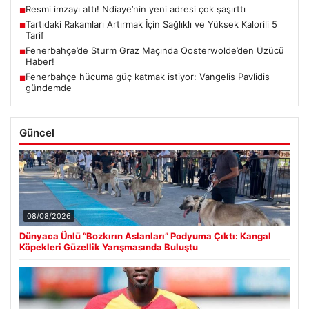
Resmi imzayı attı! Ndiaye’nin yeni adresi çok şaşırttı
■
Tartıdaki Rakamları Artırmak İçin Sağlıklı ve Yüksek Kalorili 5
■
Tarif
Fenerbahçe’de Sturm Graz Maçında Oosterwolde’den Üzücü
■
Haber!
Fenerbahçe hücuma güç katmak istiyor: Vangelis Pavlidis
■
gündemde
Güncel
08/08/2026
Dünyaca Ünlü “Bozkırın Aslanları” Podyuma Çıktı: Kangal
Köpekleri Güzellik Yarışmasında Buluştu