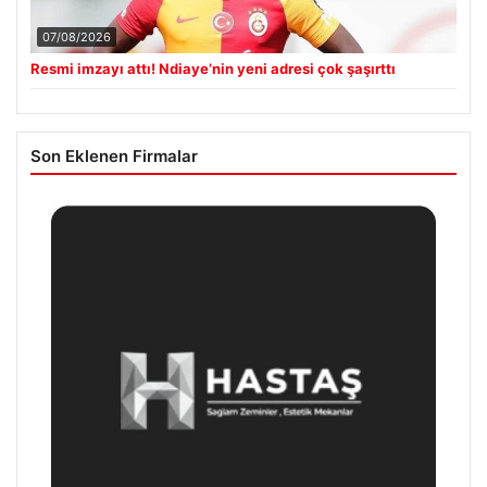
07/08/2026
Resmi imzayı attı! Ndiaye’nin yeni adresi çok şaşırttı
Son Eklenen Firmalar