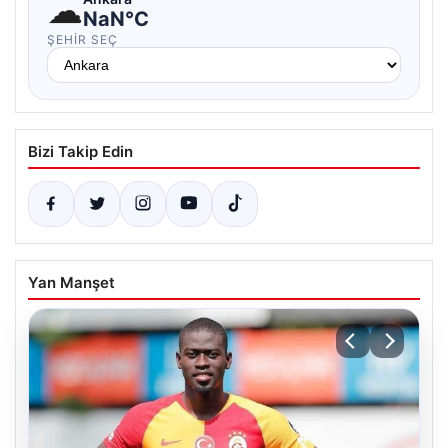
☁
NaN°C
ŞEHIR SEÇ
Bizi Takip Edin
Yan Manşet