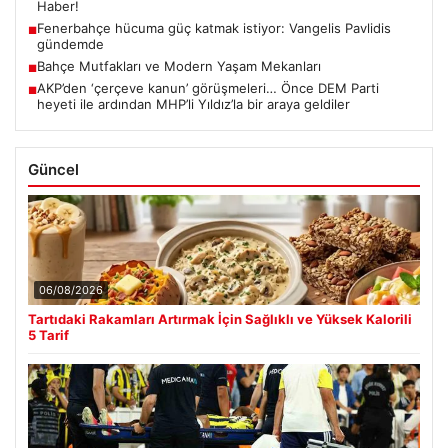
Haber!
Fenerbahçe hücuma güç katmak istiyor: Vangelis Pavlidis
■
gündemde
Bahçe Mutfakları ve Modern Yaşam Mekanları
■
AKP’den ‘çerçeve kanun’ görüşmeleri… Önce DEM Parti
■
heyeti ile ardından MHP’li Yıldız’la bir araya geldiler
Güncel
06/08/2026
Tartıdaki Rakamları Artırmak İçin Sağlıklı ve Yüksek Kalorili
5 Tarif