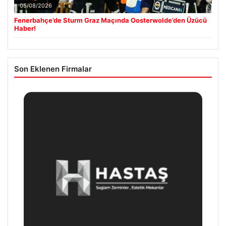
05/08/2026
Fenerbahçe’de Sturm Graz Maçında Oosterwolde’den Üzücü
Haber!
Son Eklenen Firmalar