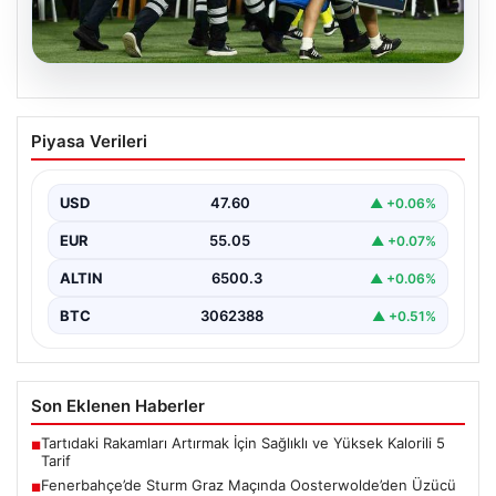
05.08.2026
Fenerbahçe’de Sturm Graz Maçında
Piyasa Verileri
Oosterwolde’den Üzücü Haber!
Fenerbahçe, Şampiyonlar Ligi 3. ön eleme turunda
Almanya temsilcisi Sturm Graz'ı evinde ağırladı.
USD
47.60
▲ +0.06%
Mücadele…
EUR
55.05
▲ +0.07%
ALTIN
6500.3
▲ +0.06%
BTC
3062388
▲ +0.51%
Son Eklenen Haberler
Tartıdaki Rakamları Artırmak İçin Sağlıklı ve Yüksek Kalorili 5
■
Tarif
Fenerbahçe’de Sturm Graz Maçında Oosterwolde’den Üzücü
■