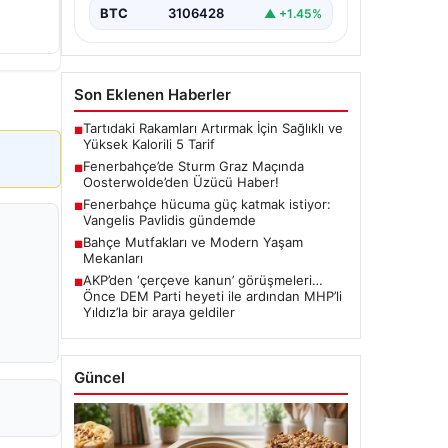
BTC
3106428
▲ +1.45%
Son Eklenen Haberler
Tartıdaki Rakamları Artırmak İçin Sağlıklı ve
■
Yüksek Kalorili 5 Tarif
Fenerbahçe’de Sturm Graz Maçında
■
Oosterwolde’den Üzücü Haber!
Fenerbahçe hücuma güç katmak istiyor:
■
Vangelis Pavlidis gündemde
Bahçe Mutfakları ve Modern Yaşam
■
Mekanları
AKP’den ‘çerçeve kanun’ görüşmeleri…
■
Önce DEM Parti heyeti ile ardından MHP’li
Yıldız’la bir araya geldiler
Güncel