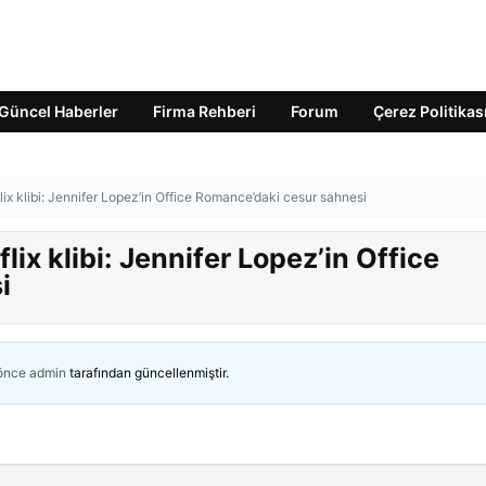
Güncel Haberler
Firma Rehberi
Forum
Çerez Politikas
lix klibi: Jennifer Lopez’in Office Romance’daki cesur sahnesi
lix klibi: Jennifer Lopez’in Office
i
 önce
admin
tarafından güncellenmiştir.