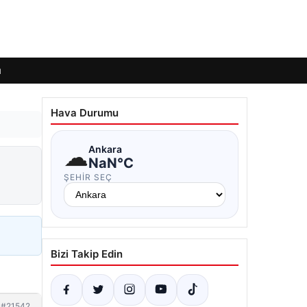
ı
Hava Durumu
☁
Ankara
NaN°C
ŞEHIR SEÇ
Bizi Takip Edin
#21542