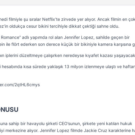
i filmiyle şu sıralar Netflix’te zirvede yer alıyor. Ancak filmin en ço
z’in oldukça cesur bikini tercihiyle dikkat çektiği sahne oldu.
ce Romance” adlı yapımda rol alan Jennifer Lopez, sahilde geçen bir
in ile flört ederken son derece küçük bir bikiniyle kamera karşısına g
tının iplerini düzeltmeye çalışırken neredeyse kıyafet kazası yaşayacak
i hesabında kısa sürede yaklaşık 13 milyon izlenmeye ulaştı ve hafta
ter.com/2qtHL6cmys
ONUSU
una sahip bir havayolu şirketi CEO’sunun, şirkete yeni katılan hukuk
kiyi merkezine alıyor. Jennifer Lopez filmde Jackie Cruz karakterine 