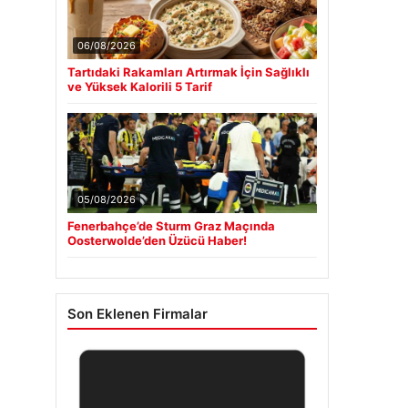
06/08/2026
Tartıdaki Rakamları Artırmak İçin Sağlıklı
ve Yüksek Kalorili 5 Tarif
05/08/2026
Fenerbahçe’de Sturm Graz Maçında
Oosterwolde’den Üzücü Haber!
Son Eklenen Firmalar