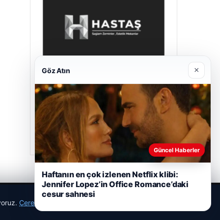
×
Göz Atın
Hastaş Beton
26/05/2026
Güncel Haberler
Haftanın en çok izlenen Netflix klibi:
Jennifer Lopez’in Office Romance’daki
cesur sahnesi
ıyoruz.
Çerez Politikamız
Reddet
Kabul Et