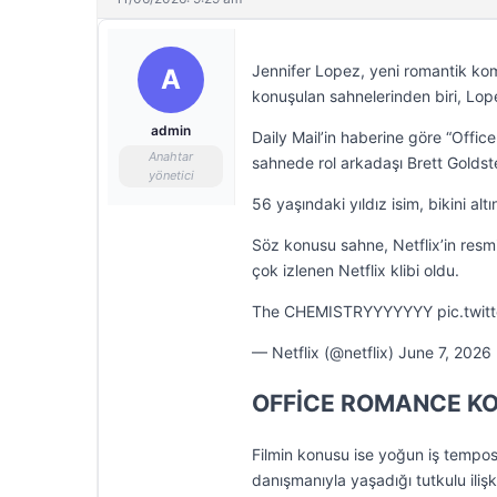
Jennifer Lopez, yeni romantik komed
A
konuşulan sahnelerinden biri, Lope
admin
Daily Mail’in haberine göre “Offi
Anahtar
sahnede rol arkadaşı Brett Goldste
yönetici
56 yaşındaki yıldız isim, bikini al
Söz konusu sahne, Netflix’in resm
çok izlenen Netflix klibi oldu.
The CHEMISTRYYYYYYY pic.twit
— Netflix (@netflix) June 7, 2026
OFFİCE ROMANCE K
Filmin konusu ise yoğun iş tempos
danışmanıyla yaşadığı tutkulu iliş