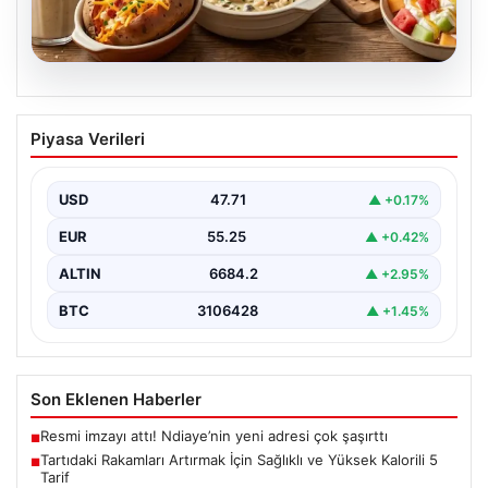
06.08.2026
Tartıdaki Rakamları Artırmak İçin
Piyasa Verileri
Sağlıklı ve Yüksek Kalorili 5 Tarif
Kilo alma yolculuğunda, mideyi aşırı doldurma ve
rahatsızlık hissi yaratmadan, dengeli ve kalori
USD
47.71
▲ +0.17%
açısından…
EUR
55.25
▲ +0.42%
ALTIN
6684.2
▲ +2.95%
BTC
3106428
▲ +1.45%
Son Eklenen Haberler
Resmi imzayı attı! Ndiaye’nin yeni adresi çok şaşırttı
■
Tartıdaki Rakamları Artırmak İçin Sağlıklı ve Yüksek Kalorili 5
■
Tarif