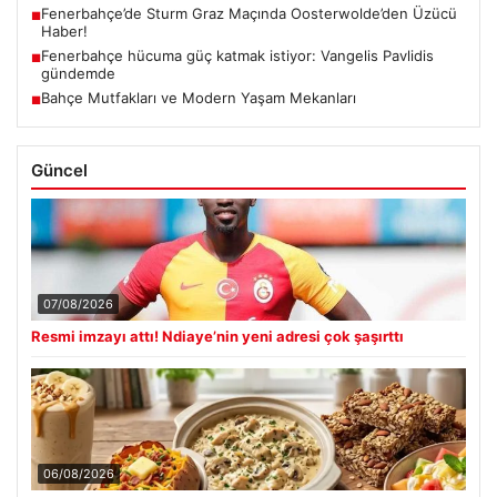
Fenerbahçe’de Sturm Graz Maçında Oosterwolde’den Üzücü
■
Haber!
Fenerbahçe hücuma güç katmak istiyor: Vangelis Pavlidis
■
gündemde
Bahçe Mutfakları ve Modern Yaşam Mekanları
■
Güncel
07/08/2026
Resmi imzayı attı! Ndiaye’nin yeni adresi çok şaşırttı
06/08/2026