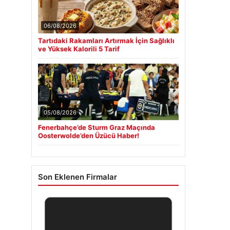
06/08/2026
Tartıdaki Rakamları Artırmak İçin Sağlıklı
ve Yüksek Kalorili 5 Tarif
05/08/2026
Fenerbahçe’de Sturm Graz Maçında
Oosterwolde’den Üzücü Haber!
Son Eklenen Firmalar