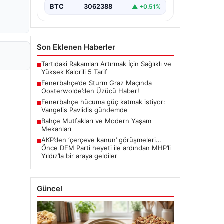
BTC
3062388
▲ +0.51%
Son Eklenen Haberler
Tartıdaki Rakamları Artırmak İçin Sağlıklı ve
■
Yüksek Kalorili 5 Tarif
Fenerbahçe’de Sturm Graz Maçında
■
Oosterwolde’den Üzücü Haber!
Fenerbahçe hücuma güç katmak istiyor:
■
Vangelis Pavlidis gündemde
Bahçe Mutfakları ve Modern Yaşam
■
Mekanları
AKP’den ‘çerçeve kanun’ görüşmeleri…
■
Önce DEM Parti heyeti ile ardından MHP’li
Yıldız’la bir araya geldiler
Güncel