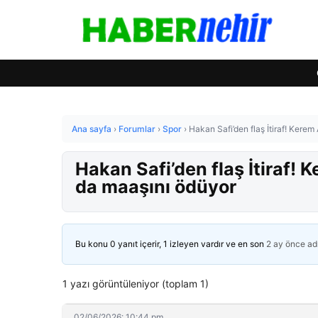
Ana sayfa
›
Forumlar
›
Spor
›
Hakan Safi’den flaş İtiraf! Kere
Hakan Safi’den flaş İtiraf!
da maaşını ödüyor
Bu konu 0 yanıt içerir, 1 izleyen vardır ve en son
2 ay önce
ad
1 yazı görüntüleniyor (toplam 1)
02/06/2026: 10:44 pm