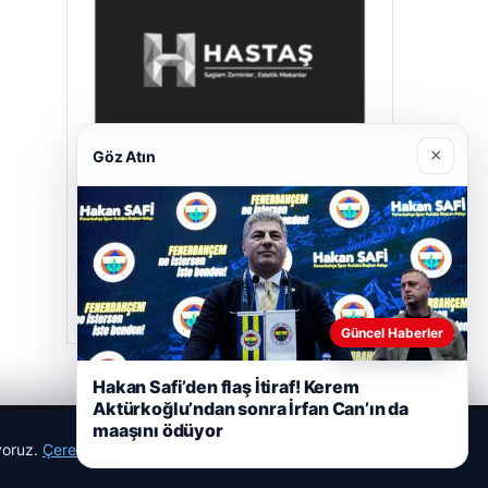
×
Göz Atın
Hastaş Beton
26/05/2026
Güncel Haberler
Hakan Safi’den flaş İtiraf! Kerem
Aktürkoğlu’ndan sonra İrfan Can’ın da
maaşını ödüyor
ıyoruz.
Çerez Politikamız
Reddet
Kabul Et