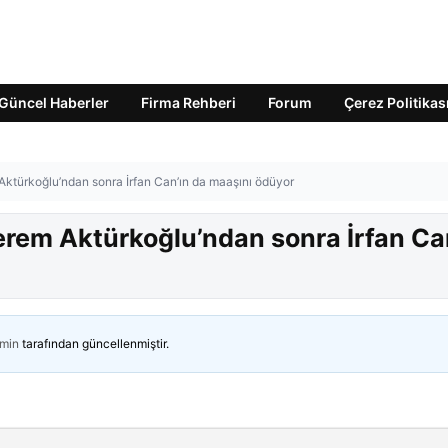
Güncel Haberler
Firma Rehberi
Forum
Çerez Politikas
m Aktürkoğlu’ndan sonra İrfan Can’ın da maaşını ödüyor
 Kerem Aktürkoğlu’ndan sonra İrfan Ca
min
tarafından güncellenmiştir.