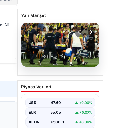
Yan Manşet
i
ı Ali
05.08.2026
Fenerbahçe’de Sturm
Piyasa Verileri
Graz Maçında
Oosterwolde’den Üzücü
Haber!
USD
47.60
▲ +0.06%
Fenerbahçe, Şampiyonlar Ligi 3. ön
EUR
55.05
▲ +0.07%
eleme turunda Almanya temsilcisi
Sturm Graz'ı evinde ağırladı.
ALTIN
6500.3
▲ +0.06%
Mücadele…