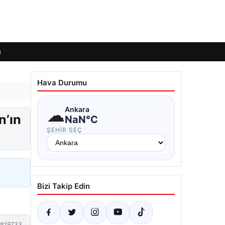
ı
Hava Durumu
☁
Ankara
n’ın
NaN°C
ŞEHIR SEÇ
Bizi Takip Edin
#19733