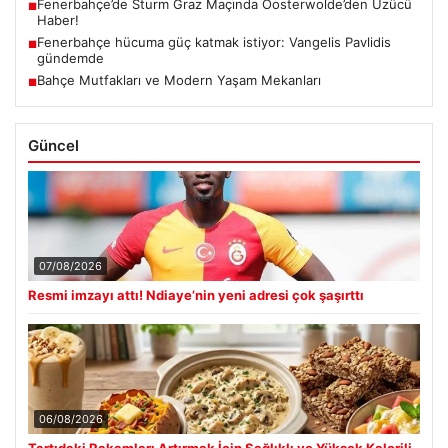
Fenerbahçe’de Sturm Graz Maçında Oosterwolde’den Üzücü
■
Haber!
Fenerbahçe hücuma güç katmak istiyor: Vangelis Pavlidis
■
gündemde
Bahçe Mutfakları ve Modern Yaşam Mekanları
■
Güncel
07/08/2026
Resmi imzayı attı! Ndiaye’nin yeni adresi çok şaşırttı
06/08/2026