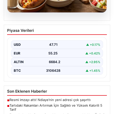
06.08.2026
Tartıdaki Rakamları Artırmak İçin
Piyasa Verileri
Sağlıklı ve Yüksek Kalorili 5 Tarif
Kilo alma yolculuğunda, mideyi aşırı doldurma ve
rahatsızlık hissi yaratmadan, dengeli ve kalori
USD
47.71
▲ +0.17%
açısından…
EUR
55.25
▲ +0.42%
ALTIN
6684.2
▲ +2.95%
BTC
3106428
▲ +1.45%
Son Eklenen Haberler
Resmi imzayı attı! Ndiaye’nin yeni adresi çok şaşırttı
■
Tartıdaki Rakamları Artırmak İçin Sağlıklı ve Yüksek Kalorili 5
■
Tarif