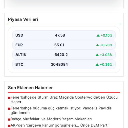
05.08.2026
Fenerbahçe hücuma güç katmak
Piyasa Verileri
istiyor: Vangelis Pavlidis gündemde
Yeni sezon hazırlıklarını sürdüren Fenerbahçe, gol
sorununun çözümü için farklı alternatifleri masaya
USD
47.58
▲ +0.10%
yatırıyor. Sarı-lacivertli…
EUR
55.01
▲ +0.28%
ALTIN
6420.2
▲ +3.03%
BTC
3048084
▲ +0.36%
Son Eklenen Haberler
Fenerbahçe’de Sturm Graz Maçında Oosterwolde’den Üzücü
■
Haber!
Fenerbahçe hücuma güç katmak istiyor: Vangelis Pavlidis
■
gündemde
Bahçe Mutfakları ve Modern Yaşam Mekanları
■
AKP’den ‘çerçeve kanun’ görüşmeleri… Önce DEM Parti
■