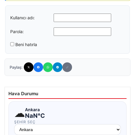
Kullanıcı adı:
Parola:
Beni hatırla
Paylaş:
Hava Durumu
☁
Ankara
NaN°C
ŞEHIR SEÇ