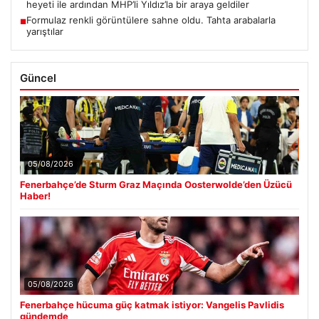
heyeti ile ardından MHP’li Yıldız’la bir araya geldiler
Formulaz renkli görüntülere sahne oldu. Tahta arabalarla
■
yarıştılar
Güncel
05/08/2026
Fenerbahçe’de Sturm Graz Maçında Oosterwolde’den Üzücü
Haber!
05/08/2026
Fenerbahçe hücuma güç katmak istiyor: Vangelis Pavlidis
gündemde