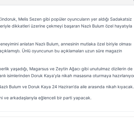
indoruk, Melis Sezen gibi popüler oyuncuların yer aldığı Sadakatsiz
kteriyle dikkatleri üzerine çekmeyi başaran Nazlı Bulum özel hayatıyla
 deneyimini anlatan Nazlı Bulum, annesinin mutlaka özel biriyle olması
i açıklamıştı. Ünlü oyuncunun bu açıklamaları uzun süre magazin
berlik yaşadığı, Magarsus ve Zeytin Ağacı gibi unutulmaz dizilerin de
rılı isimlerinden Doruk Kaya’yla nikah masasına oturmaya hazırlanıyor
 Nazlı Bulum ve Doruk Kaya 24 Haziran’da aile arasında nikah kıyacak.
i ve arkadaşlarıyla eğlenceli bir parti yapacak.