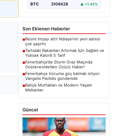
BTC
3106428
▲ +1.45%
Son Eklenen Haberler
Resmi imzayı attı! Ndiaye’nin yeni adresi
■
çok şaşırttı
Tartıdaki Rakamları Artırmak İçin Sağlıklı ve
■
Yüksek Kalorili 5 Tarif
Fenerbahçe’de Sturm Graz Maçında
■
Oosterwolde’den Üzücü Haber!
Fenerbahçe hücuma güç katmak istiyor:
■
Vangelis Pavlidis gündemde
Bahçe Mutfakları ve Modern Yaşam
■
Mekanları
Güncel