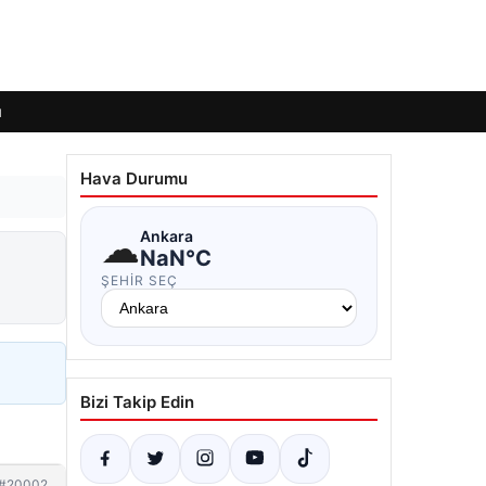
ı
Hava Durumu
☁
Ankara
NaN°C
ŞEHIR SEÇ
Bizi Takip Edin
#20002