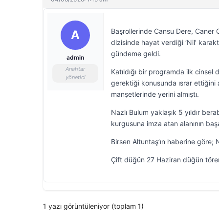
Başrollerinde Cansu Dere, Caner C
A
dizisinde hayat verdiği ‘Nil’ kara
gündeme geldi.
admin
Anahtar
Katıldığı bir programda ilk cinsel
yönetici
gerektiği konusunda ısrar ettiğin
manşetlerinde yerini almıştı.
Nazlı Bulum yaklaşık 5 yıldır bera
kurgusuna imza atan alanının başa
Birsen Altuntaş’ın haberine göre;
Çift düğün 27 Haziran düğün tören
1 yazı görüntüleniyor (toplam 1)