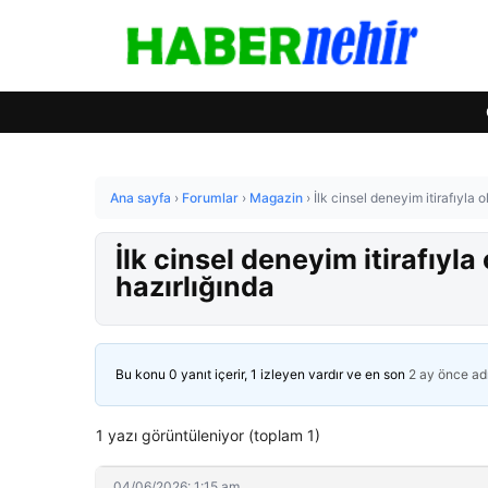
Ana sayfa
›
Forumlar
›
Magazin
›
İlk cinsel deneyim itirafıyla 
İlk cinsel deneyim itirafıyla
hazırlığında
Bu konu 0 yanıt içerir, 1 izleyen vardır ve en son
2 ay önce
ad
1 yazı görüntüleniyor (toplam 1)
04/06/2026: 1:15 am