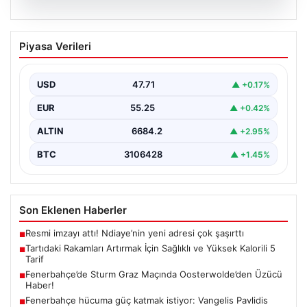
06.08.2026
Tartıdaki Rakamları Artırmak İçin
Piyasa Verileri
Sağlıklı ve Yüksek Kalorili 5 Tarif
Kilo alma yolculuğunda, mideyi aşırı doldurma ve
rahatsızlık hissi yaratmadan, dengeli ve kalori
USD
47.71
▲ +0.17%
açısından…
EUR
55.25
▲ +0.42%
ALTIN
6684.2
▲ +2.95%
BTC
3106428
▲ +1.45%
Son Eklenen Haberler
Resmi imzayı attı! Ndiaye’nin yeni adresi çok şaşırttı
■
Tartıdaki Rakamları Artırmak İçin Sağlıklı ve Yüksek Kalorili 5
■
Tarif
Fenerbahçe’de Sturm Graz Maçında Oosterwolde’den Üzücü
■
Haber!
Fenerbahçe hücuma güç katmak istiyor: Vangelis Pavlidis
■