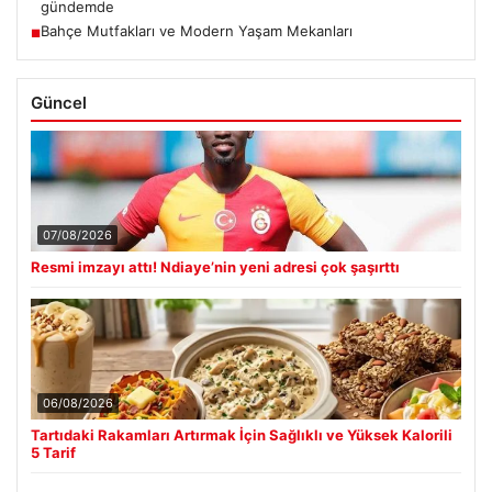
gündemde
Bahçe Mutfakları ve Modern Yaşam Mekanları
■
Güncel
07/08/2026
Resmi imzayı attı! Ndiaye’nin yeni adresi çok şaşırttı
06/08/2026
Tartıdaki Rakamları Artırmak İçin Sağlıklı ve Yüksek Kalorili
5 Tarif