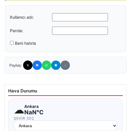
Kullanıcı adı:
Parola:
Beni hatırla
Paylaş:
Hava Durumu
☁
Ankara
NaN°C
ŞEHIR SEÇ