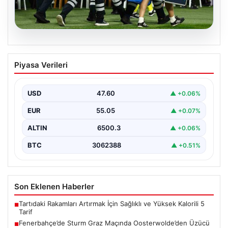
05.08.2026
Fenerbahçe’de Sturm Graz Maçında
Piyasa Verileri
Oosterwolde’den Üzücü Haber!
Fenerbahçe, Şampiyonlar Ligi 3. ön eleme turunda
Almanya temsilcisi Sturm Graz'ı evinde ağırladı.
USD
47.60
▲ +0.06%
Mücadele…
EUR
55.05
▲ +0.07%
ALTIN
6500.3
▲ +0.06%
BTC
3062388
▲ +0.51%
Son Eklenen Haberler
Tartıdaki Rakamları Artırmak İçin Sağlıklı ve Yüksek Kalorili 5
■
Tarif
Fenerbahçe’de Sturm Graz Maçında Oosterwolde’den Üzücü
■