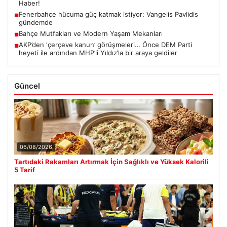
Haber!
Fenerbahçe hücuma güç katmak istiyor: Vangelis Pavlidis
■
gündemde
Bahçe Mutfakları ve Modern Yaşam Mekanları
■
AKP’den ‘çerçeve kanun’ görüşmeleri… Önce DEM Parti
■
heyeti ile ardından MHP’li Yıldız’la bir araya geldiler
Güncel
06/08/2026
Tartıdaki Rakamları Artırmak İçin Sağlıklı ve Yüksek Kalorili
5 Tarif