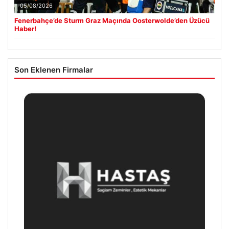
05/08/2026
Fenerbahçe’de Sturm Graz Maçında Oosterwolde’den Üzücü
Haber!
Son Eklenen Firmalar