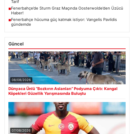
Tarif
Fenerbahçe’de Sturm Graz Maçında Oosterwolde’den Üzücü
■
Haber!
Fenerbahçe hücuma güç katmak istiyor: Vangelis Pavlidis
■
gündemde
Güncel
08/08/2026
Dünyaca Ünlü “Bozkırın Aslanları” Podyuma Çıktı: Kangal
Köpekleri Güzellik Yarışmasında Buluştu
07/08/2026