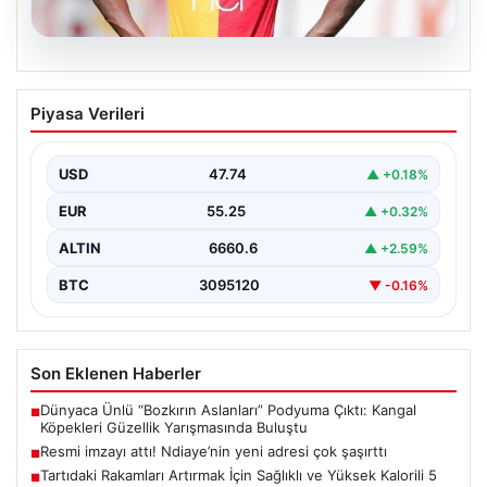
07.08.2026
Resmi imzayı attı! Ndiaye’nin yeni
Piyasa Verileri
adresi çok şaşırttı
USD
47.74
▲ +0.18%
EUR
55.25
▲ +0.32%
ALTIN
6660.6
▲ +2.59%
BTC
3095120
▼ -0.16%
Son Eklenen Haberler
Dünyaca Ünlü “Bozkırın Aslanları” Podyuma Çıktı: Kangal
■
Köpekleri Güzellik Yarışmasında Buluştu
Resmi imzayı attı! Ndiaye’nin yeni adresi çok şaşırttı
■
Tartıdaki Rakamları Artırmak İçin Sağlıklı ve Yüksek Kalorili 5
■