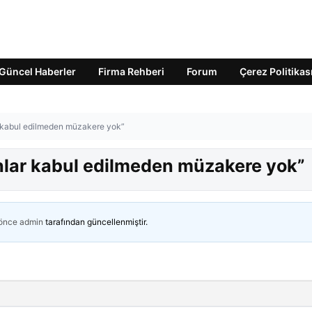
Güncel Haberler
Firma Rehberi
Forum
Çerez Politikas
ar kabul edilmeden müzakere yok”
unlar kabul edilmeden müzakere yok”
 önce
admin
tarafından güncellenmiştir.