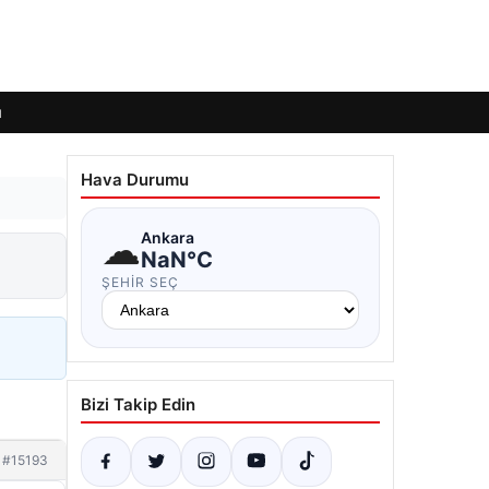
ı
Hava Durumu
☁
Ankara
NaN°C
ŞEHIR SEÇ
Bizi Takip Edin
#15193