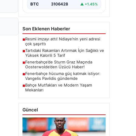
BTC
3106428
▲ +1.45%
Son Eklenen Haberler
Resmi imzayı attı! Ndiaye’nin yeni adresi
■
çok şaşırttı
Tartıdaki Rakamları Artırmak İçin Sağlıklı ve
■
Yüksek Kalorili 5 Tarif
Fenerbahçe’de Sturm Graz Maçında
■
Oosterwolde’den Üzücü Haber!
Fenerbahçe hücuma güç katmak istiyor:
■
Vangelis Pavlidis gündemde
Bahçe Mutfakları ve Modern Yaşam
■
Mekanları
Güncel