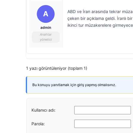
ABD ve İran arasında tekrar müzak
A
çeken bir açıklama geldi. İranlı bi
ikinci tur müzakerelere girmeyeceğ
admin
Anahtar
yönetici
1 yazı görüntüleniyor (toplam 1)
Bu konuyu yanıtlamak için giriş yapmış olmalısınız.
Kullanıcı adı:
Parola: