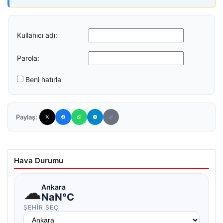
Kullanıcı adı:
Parola:
Beni hatırla
Paylaş:
Hava Durumu
☁
Ankara
NaN°C
ŞEHIR SEÇ