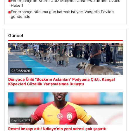
Fenerbahçe’de Sturm Graz Maçında Oosterwolde’den Üzücü
■
Haber!
Fenerbahçe hücuma güç katmak istiyor: Vangelis Pavlidis
■
gündemde
Güncel
08/08/2026
Dünyaca Ünlü “Bozkırın Aslanları” Podyuma Çıktı: Kangal
Köpekleri Güzellik Yarışmasında Buluştu
07/08/2026
Resmi imzayı attı! Ndiaye’nin yeni adresi çok şaşırttı