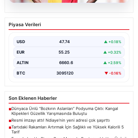
07.08.2026
Resmi imzayı attı! Ndiaye’nin yeni
Piyasa Verileri
adresi çok şaşırttı
USD
47.74
▲ +0.18%
EUR
55.25
▲ +0.32%
ALTIN
6660.6
▲ +2.59%
BTC
3095120
▼ -0.16%
Son Eklenen Haberler
Dünyaca Ünlü “Bozkırın Aslanları” Podyuma Çıktı: Kangal
■
Köpekleri Güzellik Yarışmasında Buluştu
Resmi imzayı attı! Ndiaye’nin yeni adresi çok şaşırttı
■
Tartıdaki Rakamları Artırmak İçin Sağlıklı ve Yüksek Kalorili 5
■
Tarif