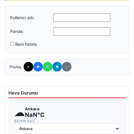
Kullanıcı adı:
Parola:
Beni hatırla
Paylaş:
Hava Durumu
☁
Ankara
NaN°C
ŞEHIR SEÇ