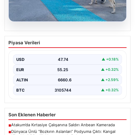
08.08.2026
Dünyaca Ünlü “Bozkırın Aslanları”
Piyasa Verileri
Podyuma Çıktı: Kangal Köpekleri
Güzellik Yarışmasında Buluştu
USD
47.74
▲ +0.18%
Sivas Belediyesi tarafından organize edilen "Kangal
Çoban Köpekleri ve Anadolu Çoban Köpekleri Irk
EUR
55.25
▲ +0.32%
Standartları…
ALTIN
6660.6
▲ +2.59%
BTC
3105744
▲ +0.32%
Son Eklenen Haberler
Atakum’da Kırtasiye Çalışanına Saldırı Anbean Kamerada
■
Dünyaca Ünlü “Bozkırın Aslanları” Podyuma Çıktı: Kangal
■