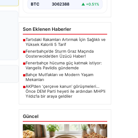
BTC
3062388
▲ +0.51%
Son Eklenen Haberler
Tartıdaki Rakamları Artırmak İçin Sağlıklı ve
■
Yüksek Kalorili 5 Tarif
Fenerbahçe’de Sturm Graz Maçında
■
Oosterwolde’den Üzücü Haber!
Fenerbahçe hücuma güç katmak istiyor:
■
Vangelis Pavlidis gündemde
Bahçe Mutfakları ve Modern Yaşam
■
Mekanları
AKP’den ‘çerçeve kanun’ görüşmeleri…
■
Önce DEM Parti heyeti ile ardından MHP’li
Yıldız’la bir araya geldiler
Güncel