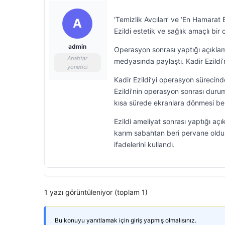
‘Temizlik Avcıları’ ve ‘En Hamarat
A
Ezildi estetik ve sağlık amaçlı bi
admin
Operasyon sonrası yaptığı açıklamad
Anahtar
medyasında paylaştı. Kadir Ezildi
yönetici
Kadir Ezildi’yi operasyon sürecind
Ezildi’nin operasyon sonrası durum
kısa sürede ekranlara dönmesi bek
Ezildi ameliyat sonrası yaptığı a
karım sabahtan beri pervane oldul
ifadelerini kullandı.
1 yazı görüntüleniyor (toplam 1)
Bu konuyu yanıtlamak için giriş yapmış olmalısınız.