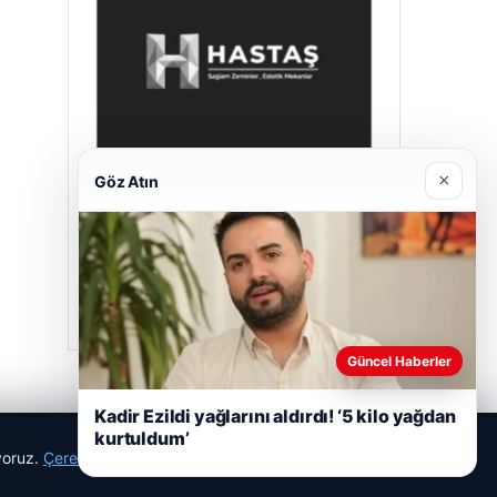
×
Göz Atın
Hastaş Beton
26/05/2026
Güncel Haberler
Kadir Ezildi yağlarını aldırdı! ‘5 kilo yağdan
kurtuldum’
ıyoruz.
Çerez Politikamız
Reddet
Kabul Et