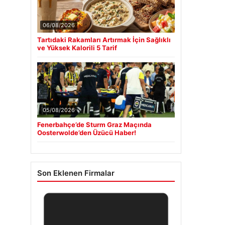
06/08/2026
Tartıdaki Rakamları Artırmak İçin Sağlıklı
ve Yüksek Kalorili 5 Tarif
05/08/2026
Fenerbahçe’de Sturm Graz Maçında
Oosterwolde’den Üzücü Haber!
Son Eklenen Firmalar