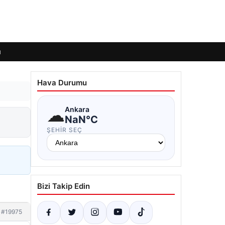
ı
Hava Durumu
☁
Ankara
NaN°C
ŞEHIR SEÇ
Bizi Takip Edin
#19975