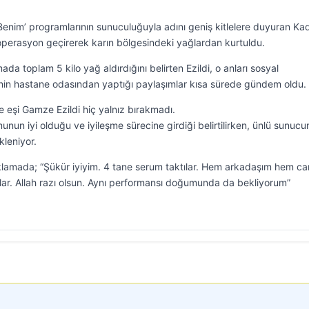
 Benim’ programlarının sunuculuğuyla adını geniş kitlelere duyuran Kad
r operasyon geçirerek karın bölgesindeki yağlardan kurtuldu.
a toplam 5 kilo yağ aldırdığını belirten Ezildi, o anları sosyal
’nin hastane odasından yaptığı paylaşımlar kısa sürede gündem oldu.
e eşi Gamze Ezildi hiç yalnız bırakmadı.
unun iyi olduğu ve iyileşme sürecine girdiği belirtilirken, ünlü sunuc
leniyor.
çıklamada; “Şükür iyiyim. 4 tane serum taktılar. Hem arkadaşım hem c
ar. Allah razı olsun. Aynı performansı doğumunda da bekliyorum”