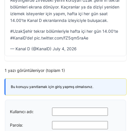
Reytinglerde zirvedeki yerini koruyan Uzak Şehir’in tekrar
bölümleri ekrana dönüyor. Kaçıranlar ya da diziyi yeniden
izlemek isteyenler için yapım, hafta içi her gün saat
14.00’te Kanal D ekranlarında izleyiciyle buluşacak.
#UzakŞehir tekrar bölümleriyle hafta içi her gün 14.00’te
#KanalD’de! pic.twitter.com/fZ5qm5raAe
— Kanal D (@KanalD) July 4, 2026
1 yazı görüntüleniyor (toplam 1)
Bu konuyu yanıtlamak için giriş yapmış olmalısınız.
Kullanıcı adı:
Parola: