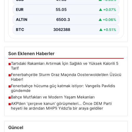
Mücadele…
EUR
55.05
▲ +0.07%
ALTIN
6500.3
▲ +0.06%
BTC
3062388
▲ +0.51%
Son Eklenen Haberler
Tartıdaki Rakamları Artırmak İçin Sağlıklı ve Yüksek Kalorili 5
■
Tarif
Fenerbahçe’de Sturm Graz Maçında Oosterwolde’den Üzücü
■
Haber!
Fenerbahçe hücuma güç katmak istiyor: Vangelis Pavlidis
■
gündemde
Bahçe Mutfakları ve Modern Yaşam Mekanları
■
AKP’den ‘çerçeve kanun’ görüşmeleri… Önce DEM Parti
■
heyeti ile ardından MHP’li Yıldız’la bir araya geldiler
Güncel