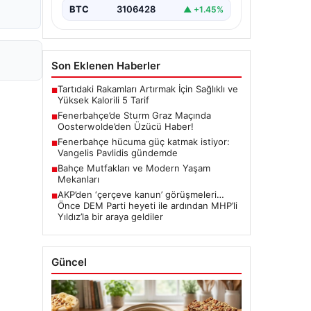
BTC
3106428
▲ +1.45%
Son Eklenen Haberler
Tartıdaki Rakamları Artırmak İçin Sağlıklı ve
■
Yüksek Kalorili 5 Tarif
Fenerbahçe’de Sturm Graz Maçında
■
Oosterwolde’den Üzücü Haber!
Fenerbahçe hücuma güç katmak istiyor:
■
Vangelis Pavlidis gündemde
Bahçe Mutfakları ve Modern Yaşam
■
Mekanları
AKP’den ‘çerçeve kanun’ görüşmeleri…
■
Önce DEM Parti heyeti ile ardından MHP’li
Yıldız’la bir araya geldiler
Güncel