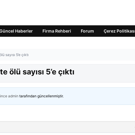
Güncel Haberler
Firma Rehberi
Forum
Çerez Politikas
ü sayısı 5’e çıktı
 ölü sayısı 5’e çıktı
 önce
admin
tarafından güncellenmiştir.