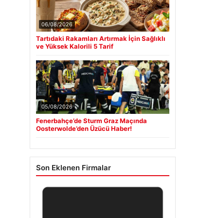
06/08/2026
Tartıdaki Rakamları Artırmak İçin Sağlıklı
ve Yüksek Kalorili 5 Tarif
05/08/2026
Fenerbahçe’de Sturm Graz Maçında
Oosterwolde’den Üzücü Haber!
Son Eklenen Firmalar