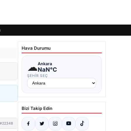
ı
Hava Durumu
☁
Ankara
NaN°C
ŞEHIR SEÇ
Bizi Takip Edin
#22348