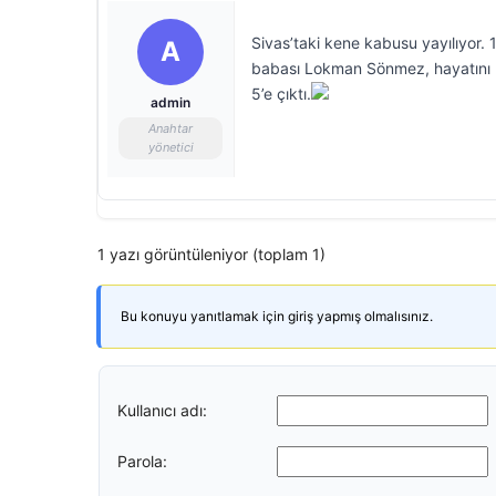
Sivas’taki kene kabusu yayılıyor.
A
babası Lokman Sönmez, hayatını ka
5’e çıktı.
admin
Anahtar
yönetici
1 yazı görüntüleniyor (toplam 1)
Bu konuyu yanıtlamak için giriş yapmış olmalısınız.
Kullanıcı adı:
Parola: