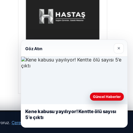
×
Göz Atın
Prenses Night Club
29/04/2026
Güncel Haberler
Kene kabusu yayılıyor! Kentte ölü sayısı
5’e çıktı
ıyoruz.
Çerez Politikamız
Reddet
Kabul Et