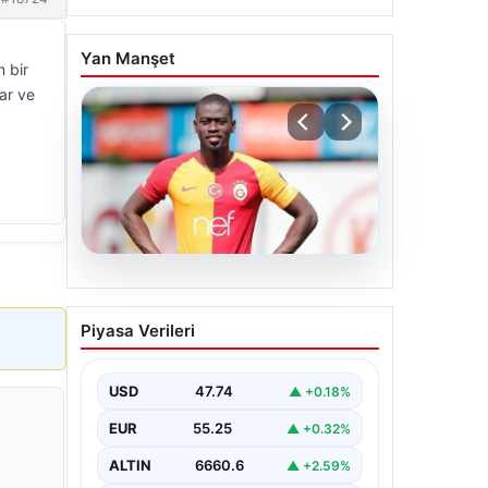
Yan Manşet
 bir
ar ve
07.08.2026
Resmi imzayı attı!
Piyasa Verileri
Ndiaye’nin yeni adresi çok
şaşırttı
USD
47.74
▲ +0.18%
EUR
55.25
▲ +0.32%
ALTIN
6660.6
▲ +2.59%