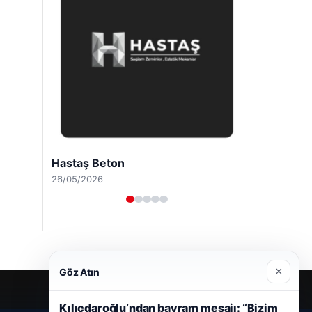
Hastaş Beton
26/05/2026
×
Göz Atın
Kılıçdaroğlu’ndan bayram mesajı: “Bizim