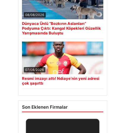
08/08/2026
Dünyaca Ünlü “Bozkırın Aslanları”
Podyuma Çıktı: Kangal Köpekleri Güzellik
Yarışmasında Buluştu
07/08/2026
Resmi imzayı attı! Ndiaye’nin yeni adresi
çok şaşırttı
Son Eklenen Firmalar