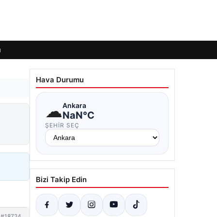
ı
Hava Durumu
☁
Ankara
NaN°C
ŞEHIR SEÇ
Bizi Takip Edin
#18724