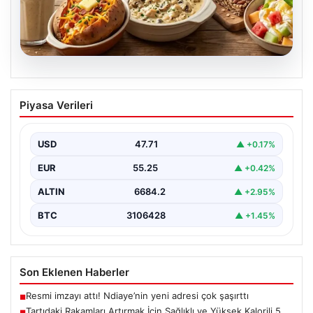
06.08.2026
Tartıdaki Rakamları Artırmak İçin
Piyasa Verileri
Sağlıklı ve Yüksek Kalorili 5 Tarif
Kilo alma yolculuğunda, mideyi aşırı doldurma ve
rahatsızlık hissi yaratmadan, dengeli ve kalori
USD
47.71
▲ +0.17%
açısından…
EUR
55.25
▲ +0.42%
ALTIN
6684.2
▲ +2.95%
BTC
3106428
▲ +1.45%
Son Eklenen Haberler
Resmi imzayı attı! Ndiaye’nin yeni adresi çok şaşırttı
■
Tartıdaki Rakamları Artırmak İçin Sağlıklı ve Yüksek Kalorili 5
■