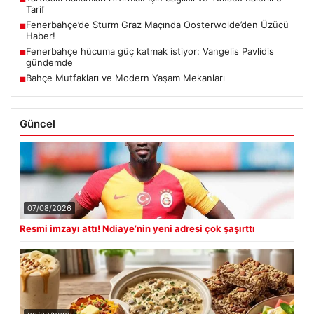
Tarif
Fenerbahçe’de Sturm Graz Maçında Oosterwolde’den Üzücü
■
Haber!
Fenerbahçe hücuma güç katmak istiyor: Vangelis Pavlidis
■
gündemde
Bahçe Mutfakları ve Modern Yaşam Mekanları
■
Güncel
07/08/2026
Resmi imzayı attı! Ndiaye’nin yeni adresi çok şaşırttı