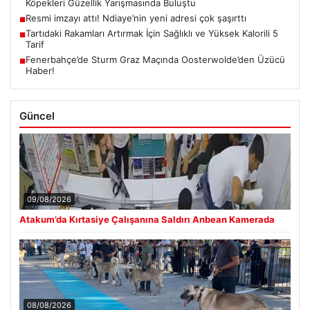
Köpekleri Güzellik Yarışmasında Buluştu
Resmi imzayı attı! Ndiaye’nin yeni adresi çok şaşırttı
■
Tartıdaki Rakamları Artırmak İçin Sağlıklı ve Yüksek Kalorili 5
■
Tarif
Fenerbahçe’de Sturm Graz Maçında Oosterwolde’den Üzücü
■
Haber!
Güncel
09/08/2026
Atakum’da Kırtasiye Çalışanına Saldırı Anbean Kamerada
08/08/2026