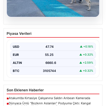
08.08.2026
Dünyaca Ünlü “Bozkırın Aslanları”
Piyasa Verileri
Podyuma Çıktı: Kangal Köpekleri
Güzellik Yarışmasında Buluştu
USD
47.74
▲ +0.18%
Sivas Belediyesi tarafından organize edilen "Kangal
Çoban Köpekleri ve Anadolu Çoban Köpekleri Irk
EUR
55.25
▲ +0.32%
Standartları…
ALTIN
6660.6
▲ +2.59%
BTC
3105744
▲ +0.32%
Son Eklenen Haberler
Atakum’da Kırtasiye Çalışanına Saldırı Anbean Kamerada
■
Dünyaca Ünlü “Bozkırın Aslanları” Podyuma Çıktı: Kangal
■