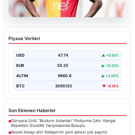
07.08.2026
Resmi imzayı attı! Ndiaye’nin yeni
Piyasa Verileri
adresi çok şaşırttı
USD
47.74
▲ +0.18%
EUR
55.25
▲ +0.32%
ALTIN
6660.6
▲ +2.59%
BTC
3095120
▼ -0.16%
Son Eklenen Haberler
Dünyaca Ünlü “Bozkırın Aslanları” Podyuma Çıktı: Kangal
■
Köpekleri Güzellik Yarışmasında Buluştu
Resmi imzayı attı! Ndiaye’nin yeni adresi çok şaşırttı
■