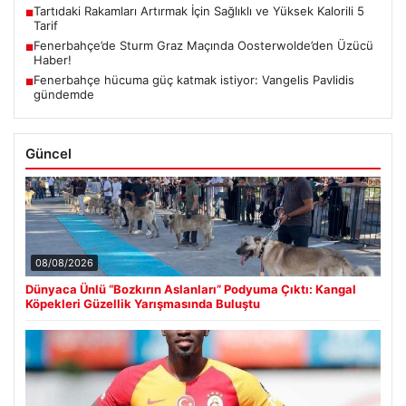
Tartıdaki Rakamları Artırmak İçin Sağlıklı ve Yüksek Kalorili 5
■
Tarif
Fenerbahçe’de Sturm Graz Maçında Oosterwolde’den Üzücü
■
Haber!
Fenerbahçe hücuma güç katmak istiyor: Vangelis Pavlidis
■
gündemde
Güncel
08/08/2026
Dünyaca Ünlü “Bozkırın Aslanları” Podyuma Çıktı: Kangal
Köpekleri Güzellik Yarışmasında Buluştu